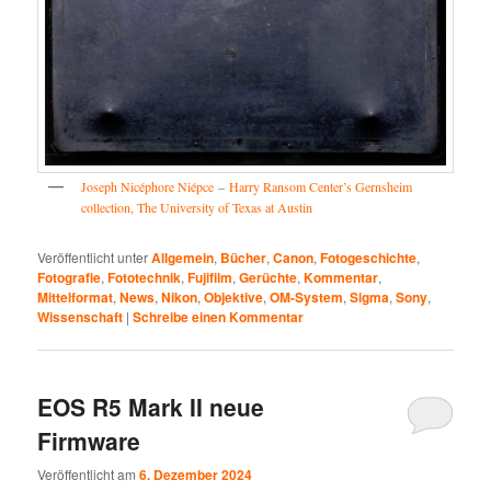
Joseph Nicéphore Niépce
–
Harry Ransom Center’s Gernsheim
collection, The University of Texas at Austin
Veröffentlicht unter
Allgemein
,
Bücher
,
Canon
,
Fotogeschichte
,
Fotografie
,
Fototechnik
,
Fujifilm
,
Gerüchte
,
Kommentar
,
Mittelformat
,
News
,
Nikon
,
Objektive
,
OM-System
,
Sigma
,
Sony
,
Wissenschaft
|
Schreibe einen Kommentar
EOS R5 Mark II neue
Firmware
Veröffentlicht am
6. Dezember 2024