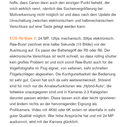
hoffe, dass Canon dann auch den einzigen Punkt behebt, der
mich wirklich nervt, nämlich das Suchervergrößerung bei
Motiverkennung nicht möglich ist und dass nach dem Update die
Umschaltung zwischen elektronischem und halbmechanischem
Verschluss auf eine Taste gelegt werden kann.
EOS R6 Mark II
: 24 MP, 12fps mechanisch, 30fps elektronisch,
Raw-Burst zeichnet eine halbe Sekunde (15 Bilder) vor der
Auslösung auf. Es passt der Batteriegriff der R5 oder R6. Der
elektronische Verschluss ist recht schnell, so dass rolling shutter
kein großes Problem ist und sich somit Raw-Burst auch für die
Vogelfotografie im Flug eignet, von seltenen, sehr schnellen
Flügelschlägen abgesehen. Die Konfigurierbarkeit der Bedienung
ist sehr gut, Canon hat sich da sehr weiterentwickelt. Störend
sind für mich nur die Amateurfunktionen wie „Hybrid-Auto“, die
teilweise unausgegoren sind und in Kameras 2-3 Kategorien
darunter passen würden. Diese lassen sich aber leicht ignorieren
und ändern nichts an der hervorragenden Eignung als
Profikamera. Video mit 4K60 oder 6K extern ist ebenfalls in sehr
guter Qualität möglich. Wer hohe Ansprüche hat und mit 24 MP
auskommt, wird mit der Kamera glücklich.