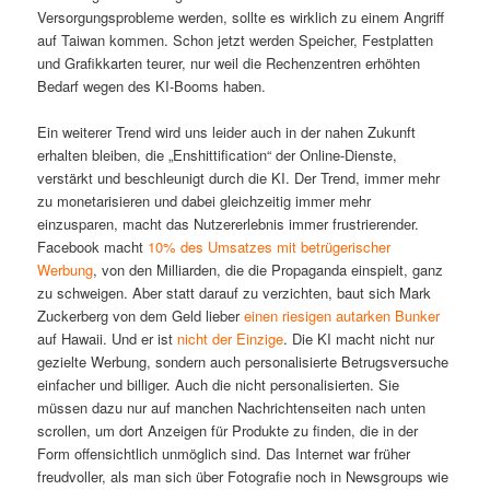
Versorgungsprobleme werden, sollte es wirklich zu einem Angriff
auf Taiwan kommen. Schon jetzt werden Speicher, Festplatten
und Grafikkarten teurer, nur weil die Rechenzentren erhöhten
Bedarf wegen des KI-Booms haben.
Ein weiterer Trend wird uns leider auch in der nahen Zukunft
erhalten bleiben, die „Enshittification“ der Online-Dienste,
verstärkt und beschleunigt durch die KI. Der Trend, immer mehr
zu monetarisieren und dabei gleichzeitig immer mehr
einzusparen, macht das Nutzererlebnis immer frustrierender.
Facebook macht
10% des Umsatzes mit betrügerischer
Werbung
, von den Milliarden, die die Propaganda einspielt, ganz
zu schweigen. Aber statt darauf zu verzichten, baut sich Mark
Zuckerberg von dem Geld lieber
einen riesigen autarken Bunker
auf Hawaii. Und er ist
nicht der Einzige
. Die KI macht nicht nur
gezielte Werbung, sondern auch personalisierte Betrugsversuche
einfacher und billiger. Auch die nicht personalisierten. Sie
müssen dazu nur auf manchen Nachrichtenseiten nach unten
scrollen, um dort Anzeigen für Produkte zu finden, die in der
Form offensichtlich unmöglich sind. Das Internet war früher
freudvoller, als man sich über Fotografie noch in Newsgroups wie