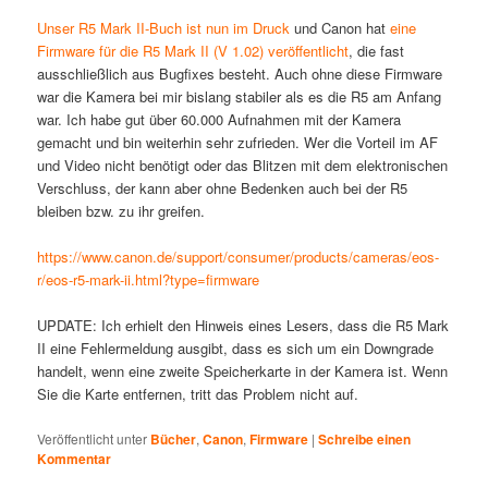
Unser R5 Mark II-Buch ist nun im Druck
und Canon hat
eine
Firmware für die R5 Mark II (V 1.02) veröffentlicht
, die fast
ausschließlich aus Bugfixes besteht. Auch ohne diese Firmware
war die Kamera bei mir bislang stabiler als es die R5 am Anfang
war. Ich habe gut über 60.000 Aufnahmen mit der Kamera
gemacht und bin weiterhin sehr zufrieden. Wer die Vorteil im AF
und Video nicht benötigt oder das Blitzen mit dem elektronischen
Verschluss, der kann aber ohne Bedenken auch bei der R5
bleiben bzw. zu ihr greifen.
https://www.canon.de/support/consumer/products/cameras/eos-
r/eos-r5-mark-ii.html?type=firmware
UPDATE: Ich erhielt den Hinweis eines Lesers, dass die R5 Mark
II eine Fehlermeldung ausgibt, dass es sich um ein Downgrade
handelt, wenn eine zweite Speicherkarte in der Kamera ist. Wenn
Sie die Karte entfernen, tritt das Problem nicht auf.
Veröffentlicht unter
Bücher
,
Canon
,
Firmware
|
Schreibe einen
Kommentar