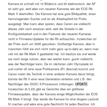
Kamera ist schnell mit 12 Bildern/s und 20 elektronisch, der AF
ist sehr gut, wird aber von neueren Kameras wie der EOS R6
Mark II übertroffen. Die Kamera hat eine gute Bildqualität, einen
hervorragenden Sucher und ist als Arbeitspferd für Profis
ausgelegt. Man kann aber spüren, dass Canon sie vielleicht
dieses Jahr noch ersetzen wird, weil die Vorteile in der
Konfigurierbarkeit und in den Features der neueren Kameras
nicht in Firmware-Updates für die R5 auftauchen. Inzwischen ist
der Preis auch um 500€ gesunken. Großartige Kamera, aber in
manchem fühlt sie sich nicht mehr ganz up-to-date an, wenn man
viel mit der R6 Mark II gearbeitet hat. Ich besitze sie und werde
sie noch lange nutzen, aber wer warten kann, guckt vielleicht,
was der Nachfolger kann. Da im nächsten Jahr Olympiade ist
und vorher oft eine neue Profikamera (R1 diesmal) kommt und
Canon meist die Technik in einer anderen Kamera davor bringt,
könnte die R5 II eine neue Generation einleiten und z.B. den
Nachfolger des DIGIC X-Prozessors mitbringen.
UPDATE
:
Inzwischen (6.3.23) gibt es Gerüchte über ein größeres
Firmwareupdate, dass der Kamera einige Möglichkeiten der EOS
R6 Mark II bringt. Das würde die Kamera für eine längere Laufzeit
fit machen und wäre eine gute Nachricht für jeden Besitzer. Ich