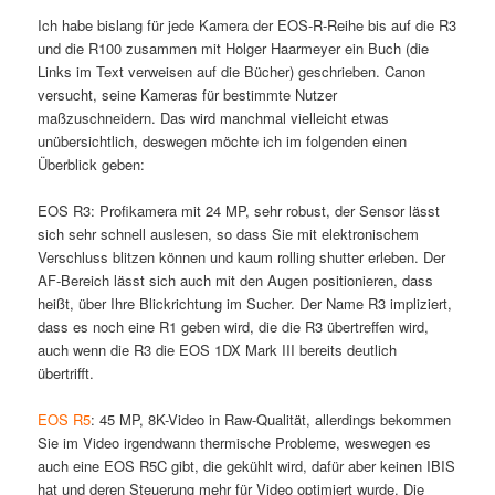
Ich habe bislang für jede Kamera der EOS-R-Reihe bis auf die R3
und die R100 zusammen mit Holger Haarmeyer ein Buch (die
Links im Text verweisen auf die Bücher) geschrieben. Canon
versucht, seine Kameras für bestimmte Nutzer
maßzuschneidern. Das wird manchmal vielleicht etwas
unübersichtlich, deswegen möchte ich im folgenden einen
Überblick geben:
EOS R3: Profikamera mit 24 MP, sehr robust, der Sensor lässt
sich sehr schnell auslesen, so dass Sie mit elektronischem
Verschluss blitzen können und kaum rolling shutter erleben. Der
AF-Bereich lässt sich auch mit den Augen positionieren, dass
heißt, über Ihre Blickrichtung im Sucher. Der Name R3 impliziert,
dass es noch eine R1 geben wird, die die R3 übertreffen wird,
auch wenn die R3 die EOS 1DX Mark III bereits deutlich
übertrifft.
EOS R5
: 45 MP, 8K-Video in Raw-Qualität, allerdings bekommen
Sie im Video irgendwann thermische Probleme, weswegen es
auch eine EOS R5C gibt, die gekühlt wird, dafür aber keinen IBIS
hat und deren Steuerung mehr für Video optimiert wurde. Die