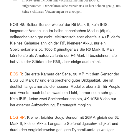
aufgenommen. Der elektronische Verschluss ist hier schnell genug, um
keine sichtbaren Verzerrungen zu erzeugen.
EOS R8: Selber Sensor wie bei der R6 Mark II, kein IBIS,
langsamer Verschluss im halbmechanischen Modus (6fps),
vollmechanisch gar nicht, elektronisch aber ebenfalls 40 Bilder/s.
Kleines Gehäuse ähnlich der RP, kleinerer Akku, nur ein
Speicherkartenslot. 1000 € günstiger als die R6 Mark II. Man
könnte sie als Amateurvariante der R6 Mark II bezeichnen, sie
hat viele der Stärken der R6II, aber einige auch nicht.
EOS R
: Die erste Kamera der Serie, 30 MP mit dem Sensor der
EOS 5D Mark IV und entsprechend guter Bildqualität. Sie ist
deutlich langsamer als die neueren Modelle, aber z.B. für People
und Events, auch bei schwachem Licht, immer noch sehr gut.
Kein IBIS, keine zwei Speicherkartenslots, 4K 10Bit-Video nur
bei externer Aufzeichnung, Batteriegriff möglich.
EOS RP
: Kleiner, leichter Body, Sensor mit 26MP, gleich der 6D
Mark II, kleiner Akku. Langsame Serienbildgeschwindigkeit und
durch den vergleichsweise geringen Dynamikumfang weniger