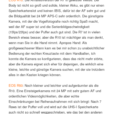
Body ist nicht so groß und solide, kleiner Akku, es gibt nur einen
Speicherkartenslot und keinen IBIS, dafür ist der AF sehr gut und
die Bildqualität bei 24 MP APS-C sehr ordentlich. Die günstigste
Kamera, mit der die Vogelfotografie noch richtig Spaß macht,
weil der AF super ist und die Serienbildgeschwindigkeit
(15fps/23fps) und der Puffer auch gut sind. Die R7 ist in vielen
Bereich etwas besser, aber die R10 ist mächtiger als man denkt,
wenn man Sie in die Hand nimmt. Apropos Hand: Als
großgewachsener Mann kam es bei mir schon zu unabsichtlicher
Bedienung der rechten Kreuztaste mit dem Handballen, ich
konnte die Kamera so konfigurieren, dass das nicht mehr störte,
aber die Kamera eignet sich eher für diejenigen, die wirklich eine
kleine, leichte und günstige Kamera suchen, mit der sie trotzdem
alles in den Kasten kriegen können.
EOS R50
: Noch kleiner und leichter und aufgeräumter als die
R10. Eine Einsteigerkamera mit 24 MP mit sehr gutem AF und
ordentlichen Videomöglichkeiten, die aber echte
Einschränkungen bei Reihenaufnahmen mit sich bringt: Nach 7
Raws ist der Puffer voll und wird auf die UHS-I Speicherkarte
auch nicht so schnell weggeschrieben, wie das bei den anderen