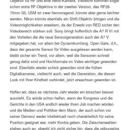
Objektiv für RF und eine Retro-Kamera. Vielleicht kommen sogar
schon erste RF-Objektive in der zweiten Version, das RF28-
70mm f2L USM ist zwar hervorragend, könnte aber gerne leichter
werden. Nikon könnte ebenfalls ein Shift-Objektiv bringen und die
Videomöglichkeiten erweitern, da der Erwerb von RED sicher den
Videobereich stärken soll. Sony bringt hoffentlich die A7 R VI mit
den Vorteilen die die neue Sensorgeneration auch der A7 V
mitgegeben hat, vor allem bei Dynamikumfang. Open Gate, d.h.,
dass der gesamte Sensor für Video ausgelesen werden kann,
bleibt sicher ein Trend, vor allem, weil die Sensoren schnell
genug dafür sind und Hochformate im Video wichtiger geworden
sind. Ebenfalls wieder schick geworden sind die frühen
Digitalkameras, vielleicht auch, weil die Generation, die diesen
Look mit Ihrer Kindheit verbindet, jetzt erwachsen geworden ist.
Hoffen wir, dass es nächstes Jahr wieder ein bisschen besser
aussieht. Es würde schon helfen, wenn der Kongress und die
Gerichte in den USA endlich wieder ihren Job machen würden
und die Medien und Politiker dem Mann, der auch schon vor
seiner Demenz weder intellektuell noch charakterlich für seine
Position geeignet war, mehr Kontra geben. Die Zwischenwahlen
stehen auch an, obwohl ich nicht sicher bin, dass die reibungslos