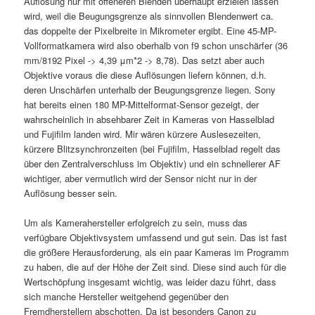
Auflösung nur mit offeneren Blenden überhaupt erzielen lassen
wird, weil die Beugungsgrenze als sinnvollen Blendenwert ca.
das doppelte der Pixelbreite in Mikrometer ergibt. Eine 45-MP-
Vollformatkamera wird also oberhalb von f9 schon unschärfer (36
mm/8192 Pixel -> 4,39 μm*2 -> 8,78). Das setzt aber auch
Objektive voraus die diese Auflösungen liefern können, d.h.
deren Unschärfen unterhalb der Beugungsgrenze liegen. Sony
hat bereits einen 180 MP-Mittelformat-Sensor gezeigt, der
wahrscheinlich in absehbarer Zeit in Kameras von Hasselblad
und Fujifilm landen wird. Mir wären kürzere Auslesezeiten,
kürzere Blitzsynchronzeiten (bei Fujifilm, Hasselblad regelt das
über den Zentralverschluss im Objektiv) und ein schnellerer AF
wichtiger, aber vermutlich wird der Sensor nicht nur in der
Auflösung besser sein.
Um als Kamerahersteller erfolgreich zu sein, muss das
verfügbare Objektivsystem umfassend und gut sein. Das ist fast
die größere Herausforderung, als ein paar Kameras im Programm
zu haben, die auf der Höhe der Zeit sind. Diese sind auch für die
Wertschöpfung insgesamt wichtig, was leider dazu führt, dass
sich manche Hersteller weitgehend gegenüber den
Fremdherstellern abschotten. Da ist besonders Canon zu