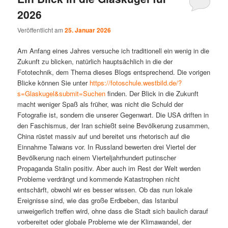
2026
Veröffentlicht am
25. Januar 2026
Am Anfang eines Jahres versuche ich traditionell ein wenig in die
Zukunft zu blicken, natürlich hauptsächlich in die der
Fototechnik, dem Thema dieses Blogs entsprechend. Die vorigen
Blicke können Sie unter
https://fotoschule.westbild.de/?
s=Glaskugel&submit=Suchen
finden. Der Blick in die Zukunft
macht weniger Spaß als früher, was nicht die Schuld der
Fotografie ist, sondern die unserer Gegenwart. Die USA driften in
den Faschismus, der Iran schießt seine Bevölkerung zusammen,
China rüstet massiv auf und bereitet uns rhetorisch auf die
Einnahme Taiwans vor. In Russland bewerten drei Viertel der
Bevölkerung nach einem Vierteljahrhundert putinscher
Propaganda Stalin positiv. Aber auch im Rest der Welt werden
Probleme verdrängt und kommende Katastrophen nicht
entschärft, obwohl wir es besser wissen. Ob das nun lokale
Ereignisse sind, wie das große Erdbeben, das Istanbul
unweigerlich treffen wird, ohne dass die Stadt sich baulich darauf
vorbereitet oder globale Probleme wie der Klimawandel, der