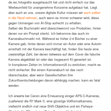
de.rec.fotografie ausgetauscht hat und nicht einfach nur das
Werbeumfeld für unangenehme Konzerne aufgebaut hat. Liegt
aber auch an uns, unsere digitale Kultur müssen wir
auch selbst
in die Hand nehmen
, auch wenn es immer schwerer wird, diese
gegen Unmengen von AI-Slop aufrecht zu erhalten.
Selbst der Buchmarkt wird überschwemmt von Produkten, hinter
denen nur ein Prompt steckt. Ich bekomme das auch im
Kamerabuchmarkt mit. Während es früher 2-4 Bücher zu einer
Kamera gab, hinter denen sich immer ein Autor oder eine Autorin
ernsthaft mit der Kamera beschäftigt hat, finden Sie heute eine
zweistellige Zahl, bei denen teilweise auf dem Cover die falsche
Kamera abgebildet ist oder das insgesamt KI-generiert ist.
In komplexen Zeiten im Informationsmüll zu ersticken, macht es
nicht einfacher. Bei einem Kamerabuch ist das noch
überschaubar, aber wenn Gesellschaften ihre
Zukunftsentscheidungen davon abhängig machen, kann es fatal
werden.
Ich erwarte bei Canon eine Erneuerung einiger APS-C-Kameras,
zuallererst die R7 Mark II, eine günstige Vollformatkamera,
vielleicht endlich mal neue Shift-Objektive und ein Fisheye-