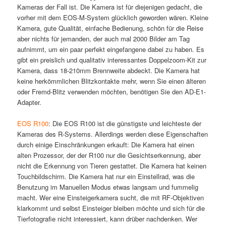
Kameras der Fall ist. Die Kamera ist für diejenigen gedacht, die
vorher mit dem EOS-M-System glücklich geworden wären. Kleine
Kamera, gute Qualität, einfache Bedienung, schön für die Reise
aber nichts für jemanden, der auch mal 2000 Bilder am Tag
aufnimmt, um ein paar perfekt eingefangene dabei zu haben. Es
gibt ein preislich und qualitativ interessantes Doppelzoom-Kit zur
Kamera, dass 18-210mm Brennweite abdeckt. Die Kamera hat
keine herkömmlichen Blitzkontakte mehr, wenn Sie einen älteren
oder Fremd-Blitz verwenden möchten, benötigen Sie den AD-E1-
Adapter.
EOS R100
: Die EOS R100 ist die günstigste und leichteste der
Kameras des R-Systems. Allerdings werden diese Eigenschaften
durch einige Einschränkungen erkauft: Die Kamera hat einen
alten Prozessor, der der R100 nur die Gesichtserkennung, aber
nicht die Erkennung von Tieren gestattet. Die Kamera hat keinen
Touchbildschirm. Die Kamera hat nur ein Einstellrad, was die
Benutzung im Manuellen Modus etwas langsam und fummelig
macht. Wer eine Einsteigerkamera sucht, die mit RF-Objektiven
klarkommt und selbst Einsteiger bleiben möchte und sich für die
Tierfotografie nicht interessiert, kann drüber nachdenken. Wer