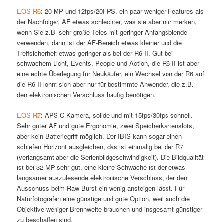
EOS R6
: 20 MP und 12fps/20FPS. ein paar weniger Features als
der Nachfolger, AF etwas schlechter, was sie aber nur merken,
wenn Sie z.B. sehr große Teles mit geringer Anfangsblende
verwenden, dann ist der AF-Bereich etwas kleiner und die
Treffsicherheit etwas geringer als bei der R6 II. Gut bei
schwachem Licht, Events, People und Action, die R6 II ist aber
eine echte Überlegung für Neukäufer, ein Wechsel von der R6 auf
die R6 II lohnt sich aber nur für bestimmte Anwender, die z.B.
den elektronischen Verschluss häufig benötigen.
EOS R7
: APS-C Kamera, solide und mit 15fps/30fps schnell.
Sehr guter AF und gute Ergonomie, zwei Speicherkartenslots,
aber kein Batteriegriff möglich. Der IBIS kann sogar einen
schiefen Horizont ausgleichen, das ist einmalig bei der R7
(verlangsamt aber die Serienbildgeschwindigkeit). Die Bildqualität
ist bei 32 MP sehr gut, eine kleine Schwäche ist der etwas
langsamer auszulesende elektronische Verschluss, der den
Ausschuss beim Raw-Burst ein wenig ansteigen lässt. Für
Naturfotografen eine günstige und gute Option, weil auch die
Objektive weniger Brennweite brauchen und insgesamt günstiger
zu beschaffen sind.