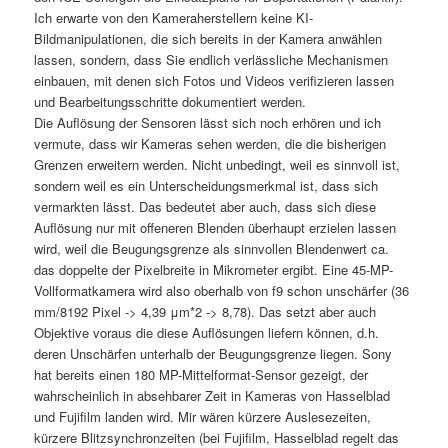
Ich erwarte von den Kameraherstellern keine KI-
Bildmanipulationen, die sich bereits in der Kamera anwählen
lassen, sondern, dass Sie endlich verlässliche Mechanismen
einbauen, mit denen sich Fotos und Videos verifizieren lassen
und Bearbeitungsschritte dokumentiert werden.
Die Auflösung der Sensoren lässt sich noch erhören und ich
vermute, dass wir Kameras sehen werden, die die bisherigen
Grenzen erweitern werden. Nicht unbedingt, weil es sinnvoll ist,
sondern weil es ein Unterscheidungsmerkmal ist, dass sich
vermarkten lässt. Das bedeutet aber auch, dass sich diese
Auflösung nur mit offeneren Blenden überhaupt erzielen lassen
wird, weil die Beugungsgrenze als sinnvollen Blendenwert ca.
das doppelte der Pixelbreite in Mikrometer ergibt. Eine 45-MP-
Vollformatkamera wird also oberhalb von f9 schon unschärfer (36
mm/8192 Pixel -> 4,39 μm*2 -> 8,78). Das setzt aber auch
Objektive voraus die diese Auflösungen liefern können, d.h.
deren Unschärfen unterhalb der Beugungsgrenze liegen. Sony
hat bereits einen 180 MP-Mittelformat-Sensor gezeigt, der
wahrscheinlich in absehbarer Zeit in Kameras von Hasselblad
und Fujifilm landen wird. Mir wären kürzere Auslesezeiten,
kürzere Blitzsynchronzeiten (bei Fujifilm, Hasselblad regelt das