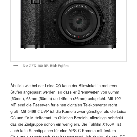
Die GFX 100 RF. Bild: Fujifim
Ähnlich wie bei der Leica Q3 kann der Bildwinkel in mehreren
Stufen angepasst werden, so dass er Brennweiten von 80mm
(63mm), 63mm (50mm) und 45mm (36mm) entspricht. Mit 102
MP sind die Reserven für einen digitalen Telekonverter recht
groß. Mit 5499 € UVP ist die Kamera zwar günstiger als die Leica
Q3 und für Mittelformat im üblichen Bereich, allerdings schränkt
das die Zielgruppe schon ein wenig ein. Die Fulifilm X100VI ist
auch kein Schnäppchen für eine APS-C-Kamera mit festem
Objektiv, verkauft sich aber hervorragend. Ich denke, die 100 RF