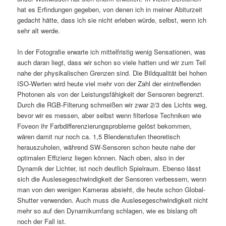
hat es Erfindungen gegeben, von denen ich in meiner Abiturzeit
gedacht hätte, dass ich sie nicht erleben würde, selbst, wenn ich
sehr alt werde.
In der Fotografie erwarte ich mittelfristig wenig Sensationen, was
auch daran liegt, dass wir schon so viele hatten und wir zum Teil
nahe der physikalischen Grenzen sind. Die Bildqualität bei hohen
ISO-Werten wird heute viel mehr von der Zahl der eintreffenden
Photonen als von der Leistungsfähigkeit der Sensoren begrenzt.
Durch die RGB-Filterung schmeißen wir zwar 2/3 des Lichts weg,
bevor wir es messen, aber selbst wenn filterlose Techniken wie
Foveon ihr Farbdifferenzierungsprobleme gelöst bekommen,
wären damit nur noch ca. 1,5 Blendenstufen theoretisch
herauszuholen, während SW-Sensoren schon heute nahe der
optimalen Effizienz liegen können. Nach oben, also in der
Dynamik der Lichter, ist noch deutlich Spielraum. Ebenso lässt
sich die Auslesegeschwindigkeit der Sensoren verbessern, wenn
man von den wenigen Kameras absieht, die heute schon Global-
Shutter verwenden. Auch muss die Auslesegeschwindigkeit nicht
mehr so auf den Dynamikumfang schlagen, wie es bislang oft
noch der Fall ist.