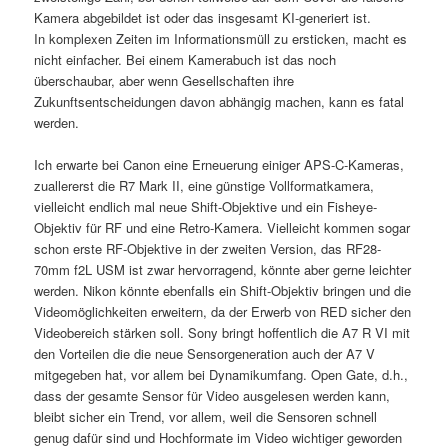
Kamera abgebildet ist oder das insgesamt KI-generiert ist.
In komplexen Zeiten im Informationsmüll zu ersticken, macht es
nicht einfacher. Bei einem Kamerabuch ist das noch
überschaubar, aber wenn Gesellschaften ihre
Zukunftsentscheidungen davon abhängig machen, kann es fatal
werden.
Ich erwarte bei Canon eine Erneuerung einiger APS-C-Kameras,
zuallererst die R7 Mark II, eine günstige Vollformatkamera,
vielleicht endlich mal neue Shift-Objektive und ein Fisheye-
Objektiv für RF und eine Retro-Kamera. Vielleicht kommen sogar
schon erste RF-Objektive in der zweiten Version, das RF28-
70mm f2L USM ist zwar hervorragend, könnte aber gerne leichter
werden. Nikon könnte ebenfalls ein Shift-Objektiv bringen und die
Videomöglichkeiten erweitern, da der Erwerb von RED sicher den
Videobereich stärken soll. Sony bringt hoffentlich die A7 R VI mit
den Vorteilen die die neue Sensorgeneration auch der A7 V
mitgegeben hat, vor allem bei Dynamikumfang. Open Gate, d.h.,
dass der gesamte Sensor für Video ausgelesen werden kann,
bleibt sicher ein Trend, vor allem, weil die Sensoren schnell
genug dafür sind und Hochformate im Video wichtiger geworden