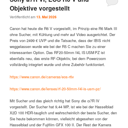
Objektive vorgestellt
Veröffentlicht am
13. Mai 2026
Canon hat heute die R6 V vorgestellt, im Prinzip eine R6 Mark III
ohne Sucher, mit Kühlung und mehr auf Video ausgerichtet. Der
Preis von 2499 € UVP und die Tatsache, dass der IBIS nicht
weggelassen wurde wie bei der R5 C machen Sie zu einer
interessanten Option. Das RF20-50mm f4L IS USM PZ ist
ebenfalls neu, das erste RF-Objektiv, bei dem Powerzoom
vollständig integriert wurde und ohne Zubehör funktioniert.
https://www.canon.de/cameras/eos-r6v
https://www.canon.de/lenses/rf-20-50mm-f4l-is-usm-pz/
Mit Sucher und das gleich richtig hat Sony die α7R IV
vorgestellt. Der Sucher hat 9,44 MP, ist wie bei der Hasselblad
X2D 100 HDR-tauglich und wahrscheinlich der beste Sucher, den
Sie heute bekommen können, vielleicht abgesehen von der
Hasselblad und der Fujifilm GFX 100 II. Der Rest der Kamera