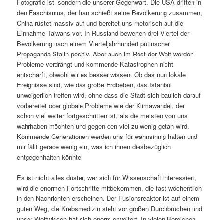
Fotografie ist, sondern die unserer Gegenwart. Die USA driften in
den Faschismus, der Iran schießt seine Bevölkerung zusammen,
China rüstet massiv auf und bereitet uns rhetorisch auf die
Einnahme Taiwans vor. In Russland bewerten drei Viertel der
Bevölkerung nach einem Vierteljahrhundert putinscher
Propaganda Stalin positiv. Aber auch im Rest der Welt werden
Probleme verdrängt und kommende Katastrophen nicht
entschärft, obwohl wir es besser wissen. Ob das nun lokale
Ereignisse sind, wie das große Erdbeben, das Istanbul
unweigerlich treffen wird, ohne dass die Stadt sich baulich darauf
vorbereitet oder globale Probleme wie der Klimawandel, der
schon viel weiter fortgeschritten ist, als die meisten von uns
wahrhaben möchten und gegen den viel zu wenig getan wird.
Kommende Generationen werden uns für wahnsinnig halten und
mir fällt gerade wenig ein, was ich ihnen diesbezüglich
entgegenhalten könnte.
Es ist nicht alles düster, wer sich für Wissenschaft interessiert,
wird die enormen Fortschritte mitbekommen, die fast wöchentlich
in den Nachrichten erscheinen. Der Fusionsreaktor ist auf einem
guten Weg, die Krebsmedizin steht vor großen Durchbrüchen und
unser Weltwissen hat sich enorm erweitert. In vielen Bereichen