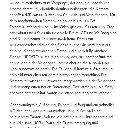
wurde im Verhältnis zum Vorgänger, der eher ein unbedeutes
Update darstellte, ebenfalls deutlich verbessert, die Kamera
schafft 67MP mit 30 Bildern pro Sekunde und Voraufnahme. Mit
dem mechanischen Verschluss sollen bis zu 16 LW
Dynamikumfang drin sein. Im Video gibt es 8K30 mit 1,2x Crop
oder 4k60 und 4K120 über die volle Breite. AF und Weißabgleich
sind KI-unterstützt. Ich habe noch keine Daten zur
Auslesegeschwindigkeit des Sensors, aber die wird recht gut
sein bei diesen technischen Daten und einem fully-stacked
Sensor. UPDATE: 18ms, also 1/55s, das ist ungefähr fünf mal
schneller als der Vorgänger, kommt aber an die 4 ms der α1 II
nicht ansatzweise heran. Die R5 Mark II kommt auf 6,5 ms, ist
somit bl.itztauglich mit dem elektronischen Verschluss Die
Kamera ist mit 5099 € etwas teurer geworden als der Vorgänger
und benötigt einen neuen Batterietyp. Das letzte Mal, als Sony
soetwas gemacht hat, waren die lange sehr schlecht lieferbar.
Geschwindigkeit, Auflösung, Dynamikumfang und ein schneller
AF, das lässt wenig zu wünschen übrig, außer vielleicht
beleuchtete Tasten. Ach ne, die hat sie auch. Interessant sind
auch die zwei USB 3-Ports, die Stromversorgung und