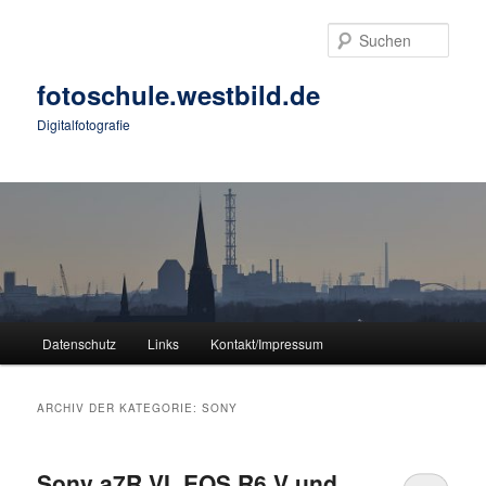
Zum
Zum
primären
sekundären
Such
Inhalt
Inhalt
springen
springen
fotoschule.westbild.de
Digitalfotografie
Hauptmenü
Datenschutz
Links
Kontakt/Impressum
ARCHIV DER KATEGORIE:
SONY
Sony a7R VI, EOS R6 V und