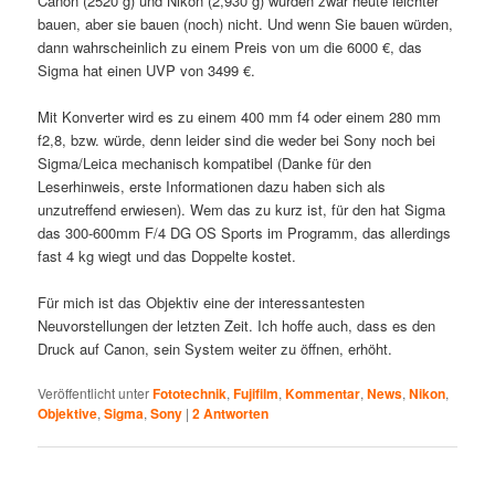
Canon (2520 g) und Nikon (2,930 g) würden zwar heute leichter
bauen, aber sie bauen (noch) nicht. Und wenn Sie bauen würden,
dann wahrscheinlich zu einem Preis von um die 6000 €, das
Sigma hat einen UVP von 3499 €.
Mit Konverter wird es zu einem 400 mm f4 oder einem 280 mm
f2,8, bzw. würde, denn leider sind die weder bei Sony noch bei
Sigma/Leica mechanisch kompatibel (Danke für den
Leserhinweis, erste Informationen dazu haben sich als
unzutreffend erwiesen). Wem das zu kurz ist, für den hat Sigma
das 300-600mm F/4 DG OS Sports im Programm, das allerdings
fast 4 kg wiegt und das Doppelte kostet.
Für mich ist das Objektiv eine der interessantesten
Neuvorstellungen der letzten Zeit. Ich hoffe auch, dass es den
Druck auf Canon, sein System weiter zu öffnen, erhöht.
Veröffentlicht unter
Fototechnik
,
Fujifilm
,
Kommentar
,
News
,
Nikon
,
Objektive
,
Sigma
,
Sony
|
2
Antworten