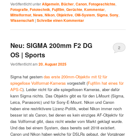
Veröffentlicht unter
Allgemein
,
Bücher
,
Canon
,
Fotogeschichte
,
Fotografie
,
Fototechnik
,
Fujifilm
,
Gerüchte
,
Kommentar
,
Mittelformat
,
News
,
Nikon
,
Objektive
,
OM-System
,
Sigma
,
Sony
,
Wissenschaft
|
Schreibe einen Kommentar
Neu: SIGMA 200mm F2 DG
2
OS | Sports
Veröffentlicht am
20. August 2025
Sigma hat gestern
das erste 200mm-Objektiv mit f2 für
spiegellose Vollformat-Kameras
vorgestellt (
Fujifilm hat eines für
APS-C
). Leider nicht für alle spiegellosen Kameras, aber dafür
kann Sigma nichts. Das Objektiv gibt es für den L-Mount (Sigma,
Leica, Panasonic) und für Sony-E-Mount. Nikon und Canon
haben eine restriktivere Lizenz-Politik, wobei Nikon immer noch
besser ist als Canon, bei denen es kein einziges AF-Objektiv für
das Vollformat gibt, dass nicht wieder vom Markt geklagt wurde.
Und das bei einem System, dass bereits seit 2018 existiert.
Canon und Nikon haben welche für DSLRs gebaut, der Vorgänger