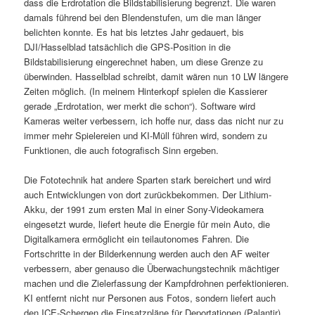
dass die Erdrotation die Bildstabilisierung begrenzt. Die waren
damals führend bei den Blendenstufen, um die man länger
belichten konnte. Es hat bis letztes Jahr gedauert, bis
DJI/Hasselblad tatsächlich die GPS-Position in die
Bildstabilisierung eingerechnet haben, um diese Grenze zu
überwinden. Hasselblad schreibt, damit wären nun 10 LW längere
Zeiten möglich. (In meinem Hinterkopf spielen die Kassierer
gerade „Erdrotation, wer merkt die schon“). Software wird
Kameras weiter verbessern, ich hoffe nur, dass das nicht nur zu
immer mehr Spielereien und KI-Müll führen wird, sondern zu
Funktionen, die auch fotografisch Sinn ergeben.
Die Fototechnik hat andere Sparten stark bereichert und wird
auch Entwicklungen von dort zurückbekommen. Der Lithium-
Akku, der 1991 zum ersten Mal in einer Sony-Videokamera
eingesetzt wurde, liefert heute die Energie für mein Auto, die
Digitalkamera ermöglicht ein teilautonomes Fahren. Die
Fortschritte in der Bilderkennung werden auch den AF weiter
verbessern, aber genauso die Überwachungstechnik mächtiger
machen und die Zielerfassung der Kampfdrohnen perfektionieren.
KI entfernt nicht nur Personen aus Fotos, sondern liefert auch
den ICE-Schergen die Einsatzpläne für Deportationen (Palantir).