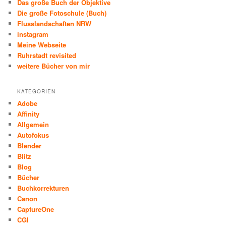
Das große Buch der Objektive
n
Die große Fotoschule (Buch)
Flusslandschaften NRW
instagram
Meine Webseite
Ruhrstadt revisited
weitere Bücher von mir
KATEGORIEN
Adobe
Affinity
Allgemein
Autofokus
Blender
Blitz
Blog
Bücher
Buchkorrekturen
Canon
CaptureOne
CGI