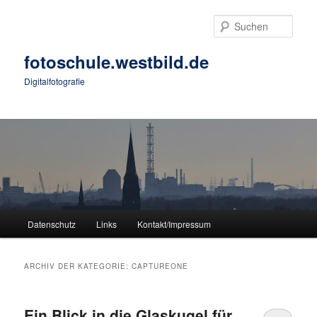
Zum
Zum
primären
sekundären
Such
Inhalt
Inhalt
springen
springen
fotoschule.westbild.de
Digitalfotografie
Hauptmenü
Datenschutz
Links
Kontakt/Impressum
ARCHIV DER KATEGORIE:
CAPTUREONE
Ein Blick in die Glaskugel für