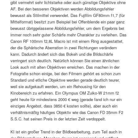
gibt vermehrt sehr lichtstarke oder auch günstige Objektive ohne
AF. Bei den besseren Objektiven werden Abbildungsfehler
bewusst als Stilmittel verwendet. Das Fujifilm GF80mm f1,7 (für
Mittelformat) besitzt zum Beispiel bei Offenblende ein paar ganz
bewusst übriggelassene Abbildungsfehler, um dem Ergebnis bei
immer noch sehr guter Schärfe mehr Charakter zu verleihen. Das
Canon RF 100mm f2,8L Macro ist mit einem Ring ausgestattet,
der die Sphärische Aberration in zwei Richtungen verändern
kann. Dadurch ändert sich das Bokeh und die Bildschärfe
verringert sich deutlich. Natürlich können Sie einen ähnlichen
Look auch mit alten Objektiven erreichen. Das machen in der
Fotografie schon einige, bei den Filmern gehört es schon zum
Standard und etliche Objektive werden gerade deutlich teurer,
weil sie aufgekauft werden, um ein Rehousing für den
Kinobereich zu erfahren. Ein Olympus OM Zuiko-W 21mm f2
geht heute für mindestens 2000 € weg (gerade fand ich nur ein
einziges Angebot, dass 3850 € kosten sollte), aber auch ein
verhältnismäßig häufiges Objektiv wie das Canon FD 35mm F2
S.S.C. hat seinen Preis in der letzten Zeit verdoppelt.
KI ist ein großer Trend in der Bildbearbeitung, zum Teil auch in