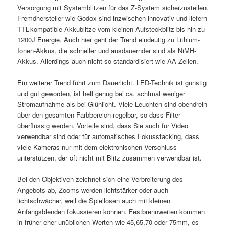
Versorgung mit Systemblitzen für das Z-System sicherzustellen.
Fremdhersteller wie Godox sind inzwischen innovativ und liefern
TTL-kompatible Akkublitze vom kleinen Aufsteckblitz bis hin zu
1200J Energie. Auch hier geht der Trend eindeutig zu Lithium-
Ionen-Akkus, die schneller und ausdauernder sind als NiMH-
Akkus. Allerdings auch nicht so standardisiert wie AA-Zellen.
Ein weiterer Trend führt zum Dauerlicht. LED-Technik ist günstig
und gut geworden, ist hell genug bei ca. achtmal weniger
Stromaufnahme als bei Glühlicht. Viele Leuchten sind obendrein
über den gesamten Farbbereich regelbar, so dass Filter
überflüssig werden. Vorteile sind, dass Sie auch für Video
verwendbar sind oder für automatisches Fokusstacking, dass
viele Kameras nur mit dem elektronischen Verschluss
unterstützen, der oft nicht mit Blitz zusammen verwendbar ist.
Bei den Objektiven zeichnet sich eine Verbreiterung des
Angebots ab, Zooms werden lichtstärker oder auch
lichtschwächer, weil die Spiellosen auch mit kleinen
Anfangsblenden fokussieren können. Festbrennweiten kommen
in früher eher unüblichen Werten wie 45,65,70 oder 75mm, es