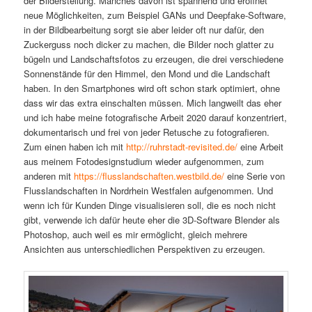
der Bilderstellung. Manches davon ist spannend und eröffnet
neue Möglichkeiten, zum Beispiel GANs und Deepfake-Software,
in der Bildbearbeitung sorgt sie aber leider oft nur dafür, den
Zuckerguss noch dicker zu machen, die Bilder noch glatter zu
bügeln und Landschaftsfotos zu erzeugen, die drei verschiedene
Sonnenstände für den Himmel, den Mond und die Landschaft
haben. In den Smartphones wird oft schon stark optimiert, ohne
dass wir das extra einschalten müssen. Mich langweilt das eher
und ich habe meine fotografische Arbeit 2020 darauf konzentriert,
dokumentarisch und frei von jeder Retusche zu fotografieren.
Zum einen haben ich mit
http://ruhrstadt-revisited.de/
eine Arbeit
aus meinem Fotodesignstudium wieder aufgenommen, zum
anderen mit
https://flusslandschaften.westbild.de/
eine Serie von
Flusslandschaften in Nordrhein Westfalen aufgenommen. Und
wenn ich für Kunden Dinge visualisieren soll, die es noch nicht
gibt, verwende ich dafür heute eher die 3D-Software Blender als
Photoshop, auch weil es mir ermöglicht, gleich mehrere
Ansichten aus unterschiedlichen Perspektiven zu erzeugen.