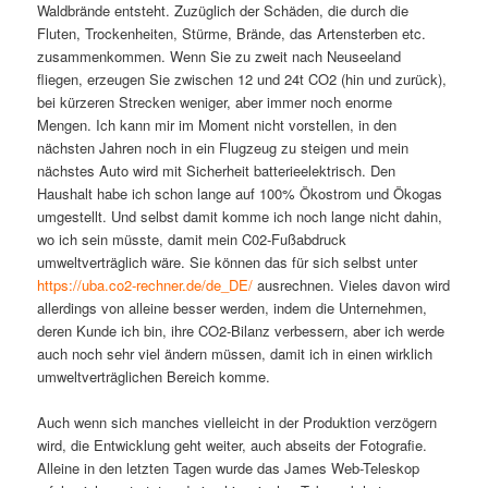
Waldbrände entsteht. Zuzüglich der Schäden, die durch die
Fluten, Trockenheiten, Stürme, Brände, das Artensterben etc.
zusammenkommen. Wenn Sie zu zweit nach Neuseeland
fliegen, erzeugen Sie zwischen 12 und 24t CO2 (hin und zurück),
bei kürzeren Strecken weniger, aber immer noch enorme
Mengen. Ich kann mir im Moment nicht vorstellen, in den
nächsten Jahren noch in ein Flugzeug zu steigen und mein
nächstes Auto wird mit Sicherheit batterieelektrisch. Den
Haushalt habe ich schon lange auf 100% Ökostrom und Ökogas
umgestellt. Und selbst damit komme ich noch lange nicht dahin,
wo ich sein müsste, damit mein C02-Fußabdruck
umweltverträglich wäre. Sie können das für sich selbst unter
https://uba.co2-rechner.de/de_DE/
ausrechnen. Vieles davon wird
allerdings von alleine besser werden, indem die Unternehmen,
deren Kunde ich bin, ihre CO2-Bilanz verbessern, aber ich werde
auch noch sehr viel ändern müssen, damit ich in einen wirklich
umweltverträglichen Bereich komme.
Auch wenn sich manches vielleicht in der Produktion verzögern
wird, die Entwicklung geht weiter, auch abseits der Fotografie.
Alleine in den letzten Tagen wurde das James Web-Teleskop