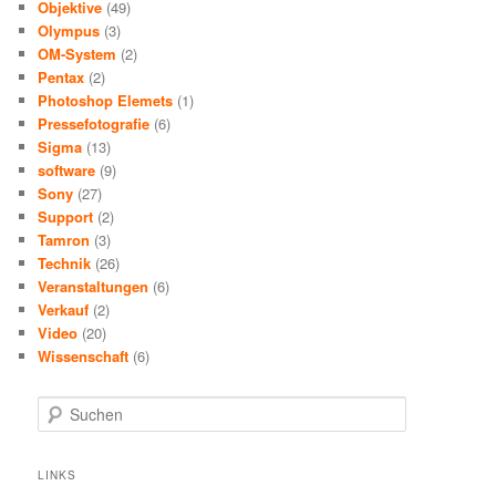
Objektive
(49)
Olympus
(3)
OM-System
(2)
Pentax
(2)
Photoshop Elemets
(1)
Pressefotografie
(6)
Sigma
(13)
software
(9)
Sony
(27)
Support
(2)
Tamron
(3)
Technik
(26)
Veranstaltungen
(6)
Verkauf
(2)
Video
(20)
Wissenschaft
(6)
S
u
c
h
LINKS
e