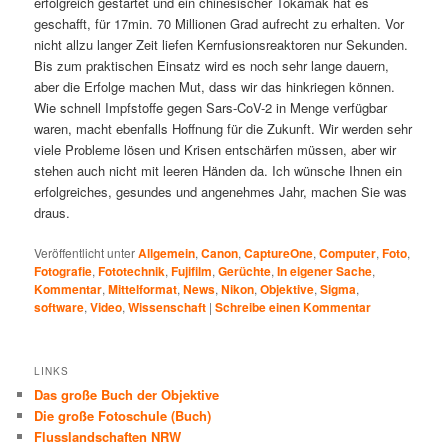
erfolgreich gestartet und ein chinesischer Tokamak hat es
geschafft, für 17min. 70 Millionen Grad aufrecht zu erhalten. Vor
nicht allzu langer Zeit liefen Kernfusionsreaktoren nur Sekunden.
Bis zum praktischen Einsatz wird es noch sehr lange dauern,
aber die Erfolge machen Mut, dass wir das hinkriegen können.
Wie schnell Impfstoffe gegen Sars-CoV-2 in Menge verfügbar
waren, macht ebenfalls Hoffnung für die Zukunft. Wir werden sehr
viele Probleme lösen und Krisen entschärfen müssen, aber wir
stehen auch nicht mit leeren Händen da. Ich wünsche Ihnen ein
erfolgreiches, gesundes und angenehmes Jahr, machen Sie was
draus.
Veröffentlicht unter
Allgemein
,
Canon
,
CaptureOne
,
Computer
,
Foto
,
Fotografie
,
Fototechnik
,
Fujifilm
,
Gerüchte
,
In eigener Sache
,
Kommentar
,
Mittelformat
,
News
,
Nikon
,
Objektive
,
Sigma
,
software
,
Video
,
Wissenschaft
|
Schreibe einen Kommentar
LINKS
Das große Buch der Objektive
Die große Fotoschule (Buch)
Flusslandschaften NRW