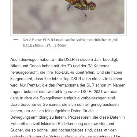
Der AF einer EOS R5 macht solche Aufnahmen einfacher als jede
DSLR (500mm, f7,1, 1/2000s)
Auch deswegen haben wir die DSLR in diesem Jahr beerdigt,
Nikon und Canon haben mit der Z9 und der R3 Kameras
herausgebracht, die ihre Top-DSLRs übertreffen. Und sie haben
klargemacht, dass ihre letzte Top-DSLR auch die letzte bleiben
wird. Nur Pentax, die das Pentaprisma der SLR schon im Namen
tragen, bekennt sich weiterhin ganz zur DSLR. 2021 war das
Jahr, in dem die Spiegellosen endgültig vorbeigezogen sind.
Dazu brauchte es Sensoren, die sich schnell genug auslesen
lassen, um zeitlich feinaufgelöste Daten für die
Bewegungsermittlung zu liefern, Prozessoren, die diese Daten in
Echtzeit sinnvoll inklusive Bilderkennung auszuwerten und
Sucher, die so schnell und hochaufgelöst sind, dass wir den
optischen Sucher der Spiegelreflex nicht mehr vermissen. Das