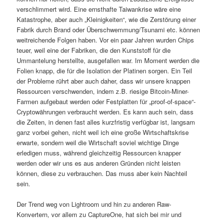
verschlimmert wird. Eine ernsthafte Taiwankrise wäre eine
Katastrophe, aber auch „Kleinigkeiten“, wie die Zerstörung einer
Fabrik durch Brand oder Überschwemmung/Tsunami etc. können
weitreichende Folgen haben. Vor ein paar Jahren wurden Chips
teuer, weil eine der Fabriken, die den Kunststoff für die
Ummantelung herstellte, ausgefallen war. Im Moment werden die
Folien knapp, die für die Isolation der Platinen sorgen. Ein Teil
der Probleme rührt aber auch daher, dass wir unsere knappen
Ressourcen verschwenden, indem z.B. riesige Bitcoin-Miner-
Farmen aufgebaut werden oder Festplatten für „proof-of-space“-
Cryptowährungen verbraucht werden. Es kann auch sein, dass
die Zeiten, in denen fast alles kurzfristig verfügbar ist, langsam
ganz vorbei gehen, nicht weil ich eine große Wirtschaftskrise
erwarte, sondern weil die Wirtschaft soviel wichtige Dinge
erledigen muss, während gleichzeitig Ressourcen knapper
werden oder wir uns es aus anderen Gründen nicht leisten
können, diese zu verbrauchen. Das muss aber kein Nachteil
sein.
Der Trend weg von Lightroom und hin zu anderen Raw-
Konvertern, vor allem zu CaptureOne, hat sich bei mir und