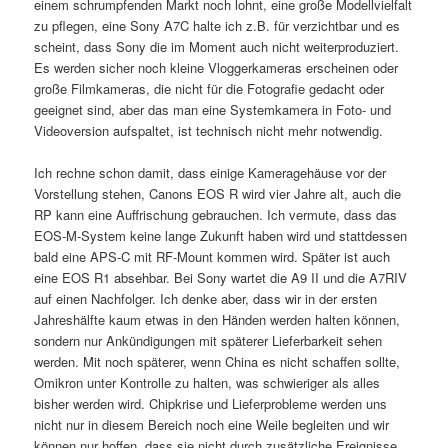
einem schrumpfenden Markt noch lohnt, eine große Modellvielfalt
zu pflegen, eine Sony A7C halte ich z.B. für verzichtbar und es
scheint, dass Sony die im Moment auch nicht weiterproduziert.
Es werden sicher noch kleine Vloggerkameras erscheinen oder
große Filmkameras, die nicht für die Fotografie gedacht oder
geeignet sind, aber das man eine Systemkamera in Foto- und
Videoversion aufspaltet, ist technisch nicht mehr notwendig.
Ich rechne schon damit, dass einige Kameragehäuse vor der
Vorstellung stehen, Canons EOS R wird vier Jahre alt, auch die
RP kann eine Auffrischung gebrauchen. Ich vermute, dass das
EOS-M-System keine lange Zukunft haben wird und stattdessen
bald eine APS-C mit RF-Mount kommen wird. Später ist auch
eine EOS R1 absehbar. Bei Sony wartet die A9 II und die A7RIV
auf einen Nachfolger. Ich denke aber, dass wir in der ersten
Jahreshälfte kaum etwas in den Händen werden halten können,
sondern nur Ankündigungen mit späterer Lieferbarkeit sehen
werden. Mit noch späterer, wenn China es nicht schaffen sollte,
Omikron unter Kontrolle zu halten, was schwieriger als alles
bisher werden wird. Chipkrise und Lieferprobleme werden uns
nicht nur in diesem Bereich noch eine Weile begleiten und wir
können nur hoffen, dass sie nicht durch zusätzliche Ereignisse