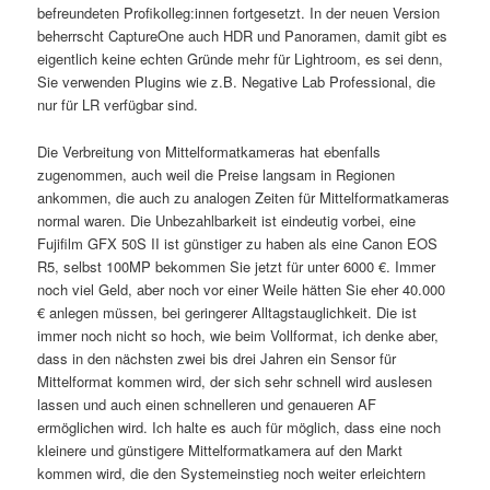
befreundeten Profikolleg:innen fortgesetzt. In der neuen Version
beherrscht CaptureOne auch HDR und Panoramen, damit gibt es
eigentlich keine echten Gründe mehr für Lightroom, es sei denn,
Sie verwenden Plugins wie z.B. Negative Lab Professional, die
nur für LR verfügbar sind.
Die Verbreitung von Mittelformatkameras hat ebenfalls
zugenommen, auch weil die Preise langsam in Regionen
ankommen, die auch zu analogen Zeiten für Mittelformatkameras
normal waren. Die Unbezahlbarkeit ist eindeutig vorbei, eine
Fujifilm GFX 50S II ist günstiger zu haben als eine Canon EOS
R5, selbst 100MP bekommen Sie jetzt für unter 6000 €. Immer
noch viel Geld, aber noch vor einer Weile hätten Sie eher 40.000
€ anlegen müssen, bei geringerer Alltagstauglichkeit. Die ist
immer noch nicht so hoch, wie beim Vollformat, ich denke aber,
dass in den nächsten zwei bis drei Jahren ein Sensor für
Mittelformat kommen wird, der sich sehr schnell wird auslesen
lassen und auch einen schnelleren und genaueren AF
ermöglichen wird. Ich halte es auch für möglich, dass eine noch
kleinere und günstigere Mittelformatkamera auf den Markt
kommen wird, die den Systemeinstieg noch weiter erleichtern