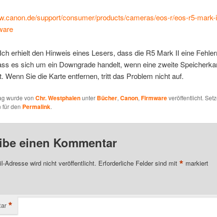
ww.canon.de/support/consumer/products/cameras/eos-r/eos-r5-mark-i
ware
h erhielt den Hinweis eines Lesers, dass die R5 Mark II eine Fehle
ass es sich um ein Downgrade handelt, wenn eine zweite Speicherkar
. Wenn Sie die Karte entfernen, tritt das Problem nicht auf.
rag wurde von
Chr. Westphalen
unter
Bücher
,
Canon
,
Firmware
veröffentlicht. Set
 für den
Permalink
.
ibe einen Kommentar
*
l-Adresse wird nicht veröffentlicht.
Erforderliche Felder sind mit
markiert
*
ar