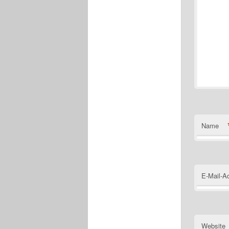
Name
E-Mail-A
Website