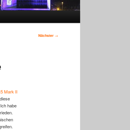
Nächster
→
e
R5 Mark II
 diese
 Ich habe
rieden.
nischen
reifen.