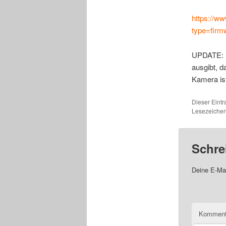
https://w
type=firm
UPDATE: Ic
ausgibt, d
Kamera ist
Dieser Eint
Lesezeichen
Schre
Deine E-Mai
Komment