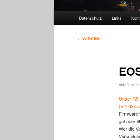
Hauptmenü
Datenschutz
Links
Kont
Beitragsnavigation
←
Vorheriger
EOS
Veröffentlic
Unser R5 
(V 1.02) ve
Firmware w
gut über 
Wer die Vo
Verschluss