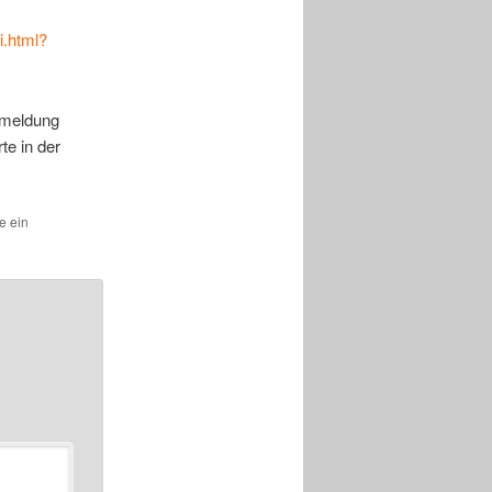
i.html?
rmeldung
te in der
ze ein