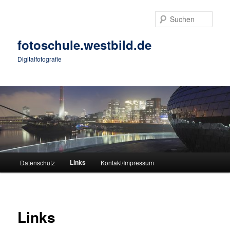
Zum
primären
Such
Inhalt
springen
fotoschule.westbild.de
Digitalfotografie
Hauptmenü
Links
Datenschutz
Kontakt/Impressum
Links