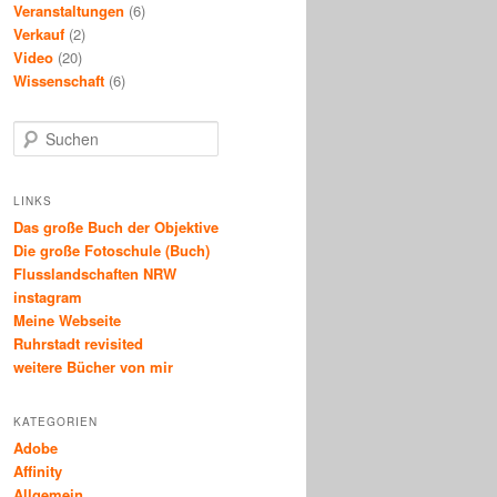
Veranstaltungen
(6)
Verkauf
(2)
Video
(20)
Wissenschaft
(6)
S
u
c
h
LINKS
e
Das große Buch der Objektive
n
Die große Fotoschule (Buch)
Flusslandschaften NRW
instagram
Meine Webseite
Ruhrstadt revisited
weitere Bücher von mir
KATEGORIEN
Adobe
Affinity
Allgemein