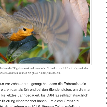
heinen die Flügel verzerrt und verwischt, Schuld ist die 1/80 s Auslesezeit des
nellere Sensoren können ein gutes Kaufargument sein.
s vor zehn Jahren gesagt hat, dass die Erdrotation die
Die waren damals führend bei den Blendenstufen, um die man
 bis letztes Jahr gedauert, bis DJI/Hasselblad tatsächlich
abilisierung eingerechnet haben, um diese Grenze zu
bt, damit wären nun 10 LW längere Zeiten möglich. (In