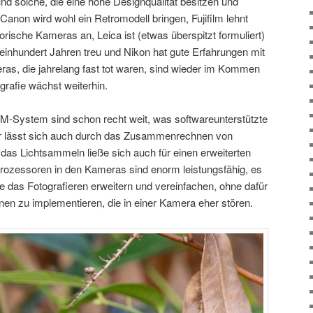
nd solche, die eine hohe Designqualität besitzen und
anon wird wohl ein Retromodell bringen, Fujifilm lehnt
torische Kameras an, Leica ist (etwas überspitzt formuliert)
r einhundert Jahren treu und Nikon hat gute Erfahrungen mit
, die jahrelang fast tot waren, sind wieder im Kommen
grafie wächst weiterhin.
M-System sind schon recht weit, was softwareunterstützte
lter lässt sich auch durch das Zusammenrechnen von
 das Lichtsammeln ließe sich auch für einen erweiterten
ozessoren in den Kameras sind enorm leistungsfähig, es
 das Fotografieren erweitern und vereinfachen, ohne dafür
nen zu implementieren, die in einer Kamera eher stören.