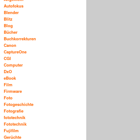
Autofokus
Blender
Blitz
Blog
Bücher
Buchkorrekturen
Canon
CaptureOne
CGI
Computer
DxO
eBook
Film
Firmware
Foto
Fotogeschichte
Fotografie
fototechnik
Fototechnik
Fujifilm
Gerüchte