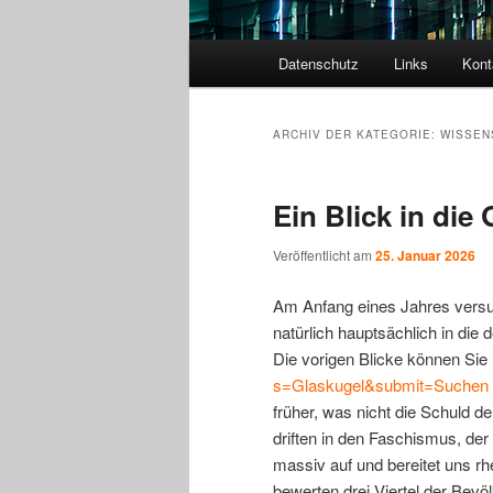
Hauptmenü
Datenschutz
Links
Kont
ARCHIV DER KATEGORIE:
WISSEN
Ein Blick in die
Veröffentlicht am
25. Januar 2026
Am Anfang eines Jahres versuche
natürlich hauptsächlich in di
Die vorigen Blicke können Sie
s=Glaskugel&submit=Suchen
früher, was nicht die Schuld d
driften in den Faschismus, de
massiv auf und bereitet uns r
bewerten drei Viertel der Bevö