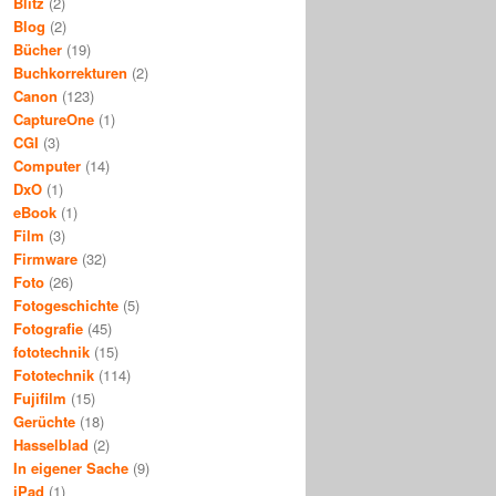
Blitz
(2)
Blog
(2)
Bücher
(19)
Buchkorrekturen
(2)
Canon
(123)
CaptureOne
(1)
CGI
(3)
Computer
(14)
DxO
(1)
eBook
(1)
Film
(3)
Firmware
(32)
Foto
(26)
Fotogeschichte
(5)
Fotografie
(45)
fototechnik
(15)
Fototechnik
(114)
Fujifilm
(15)
Gerüchte
(18)
Hasselblad
(2)
In eigener Sache
(9)
iPad
(1)