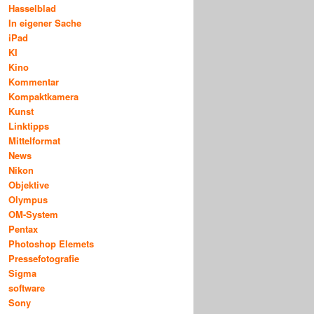
Hasselblad
In eigener Sache
iPad
KI
Kino
Kommentar
Kompaktkamera
Kunst
Linktipps
Mittelformat
News
Nikon
Objektive
Olympus
OM-System
Pentax
Photoshop Elemets
Pressefotografie
Sigma
software
Sony