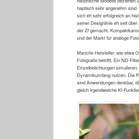
historische Modelle beziehen u
haptisch sehr angenehm sind. C
sich eh sehr erfolgreich an his
seiner Designlinie eh seit übe
der Z
f
gemacht. Kompaktkameras
und der Markt für analoge Foto
Manche Hersteller, wie etwa O
Fotografie betrifft, Ein ND-Fi
Einzelbelichtungen simulieren,
Dynamikumfang nutzen. Die Pr
sind Anwendungen denkbar, die
gleich irgendwelche KI-Funktio