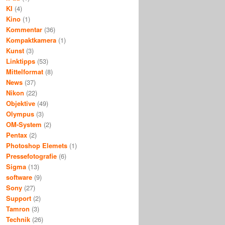
KI
(4)
Kino
(1)
Kommentar
(36)
Kompaktkamera
(1)
Kunst
(3)
Linktipps
(53)
Mittelformat
(8)
News
(37)
Nikon
(22)
Objektive
(49)
Olympus
(3)
OM-System
(2)
Pentax
(2)
Photoshop Elemets
(1)
Pressefotografie
(6)
Sigma
(13)
software
(9)
Sony
(27)
Support
(2)
Tamron
(3)
Technik
(26)