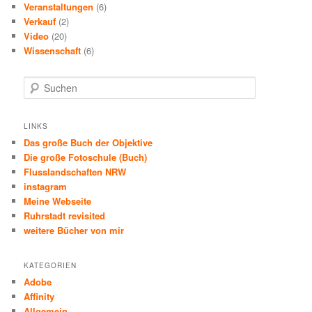
Veranstaltungen
(6)
Verkauf
(2)
Video
(20)
Wissenschaft
(6)
S
u
c
h
LINKS
e
Das große Buch der Objektive
n
Die große Fotoschule (Buch)
Flusslandschaften NRW
instagram
Meine Webseite
Ruhrstadt revisited
weitere Bücher von mir
KATEGORIEN
Adobe
Affinity
Allgemein