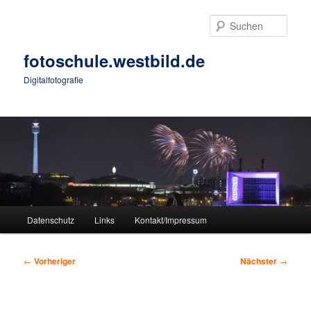
Zum
primären
Such
Inhalt
springen
fotoschule.westbild.de
Digitalfotografie
Hauptmenü
Datenschutz
Links
Kontakt/Impressum
Beitragsnavigation
←
Vorheriger
Nächster
→