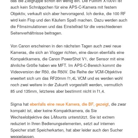
das die Zielgruppe schon ein wenig ein. Die Fulifilm X100VI ist
auch kein Schnäppchen für eine APS-C-Kamera mit festem
Objektiv, verkauft sich aber hervorragend. Ich denke, die 100 RF
wird kein Flop und den Käufern Spaß machen. Dazu werden auch
die Filmsimulationen und das Einstellrad für die verschiedenen
Seitenverhältnisse beitragen.
Von Canon erscheinen in den nächsten Tagen auch zwei neue
Kameras, die sich an Vlogger richten, eine davon ebenfalls eine
Kompaktkamera, die Canon PowerShot V1, der Sensor mit eine
ähnliche Größe haben wie MFT. Im APS-C-Bereich kommt die
Videoversion der R50, die R50V. Die Reihe der VCM-Objektive
erweitert sich um das RF20mm f1,4L VCM und es werden wohl
noch zwei weitere in der Zukunft vorgestellt werden, vermutlich
85 und 135mm, letzteres aber bestimmt nicht in f1,4.
Sigma hat
ebenfalls eine neue Kamera, die BF, gezeigt
, die zwar
kompakt ist, aber keine Kompaktkamera, da Sie
Wechselobjektive des L-Mounts unterstützt. Sie ist extrem
reduziert in Ihren Bedienungselementen, setzt auf internen
Speicher statt Speicherkarten, hat aber leider auch den Sucher
weggelassen.