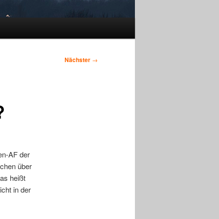
Nächster
→
?
en-AF der
schen über
as heißt
cht in der