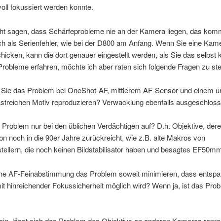
oll fokussiert werden konnte.
icht sagen, dass Schärfeprobleme nie an der Kamera liegen, das komm
uch als Serienfehler, wie bei der D800 am Anfang. Wenn Sie eine Ka
hicken, kann die dort genauer eingestellt werden, als Sie das selbst
 Probleme erfahren, möchte ich aber raten sich folgende Fragen zu ste
 Sie das Problem bei OneShot-AF, mittlerem AF-Sensor und einem 
astreichen Motiv reproduzieren? Verwacklung ebenfalls ausgeschlos
as Problem nur bei den üblichen Verdächtigen auf? D.h. Objektive, der
on noch in die 90er Jahre zurückreicht, wie z.B. alte Makros von
ellern, die noch keinen Bildstabilisator haben und besagtes EF50mm
ine AF-Feinabstimmung das Problem soweit minimieren, dass entspa
it hinreichender Fokussicherheit möglich wird? Wenn ja, ist das Pro
ein, lässt sich das Problem des Objektivs an anderen Kameras repr