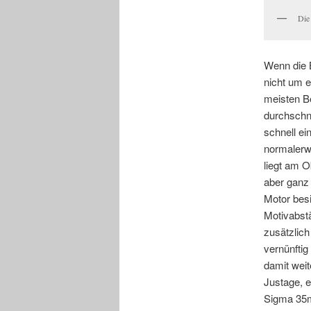
Die
Wenn die B
nicht um e
meisten Be
durchschn
schnell e
normalerw
liegt am O
aber ganz 
Motor bes
Motivabstä
zusätzlic
vernünftig
damit weit
Justage, e
Sigma 35mm