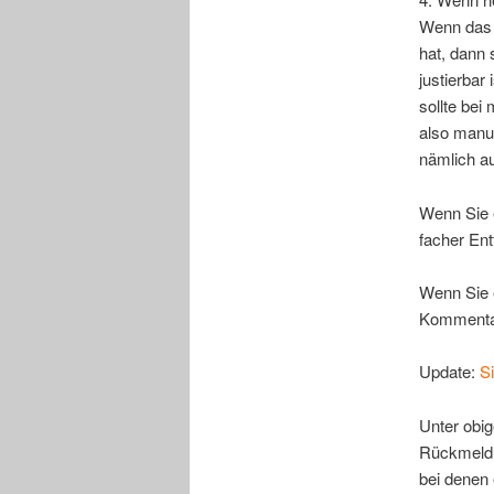
Wenn das 
hat, dann 
justierba
sollte bei
also manu
nämlich a
Wenn Sie e
facher En
Wenn Sie e
Kommentar
Update:
S
Unter obig
Rückmeldu
bei denen 