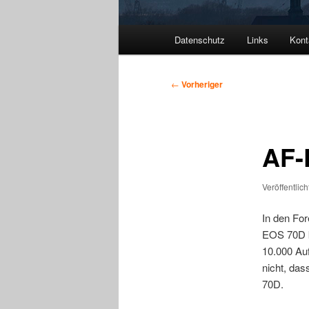
Hauptmenü
Datenschutz
Links
Kont
Beitragsnavigation
←
Vorheriger
AF-
Veröffentlic
In den Fo
EOS 70D ke
10.000 Au
nicht, das
70D.