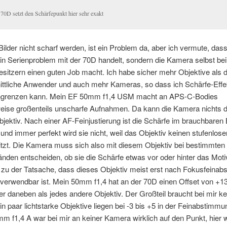
 70D setzt den Schärfepunkt hier sehr exakt
ilder nicht scharf werden, ist ein Problem da, aber ich vermute, dass
in Serienproblem mit der 70D handelt, sondern die Kamera selbst be
sitzern einen guten Job macht. Ich habe sicher mehr Objektive als 
ittliche Anwender und auch mehr Kameras, so dass ich Schärfe-Effe
ingrenzen kann. Mein EF 50mm f1,4 USM macht an APS-C-Bodies
eise großenteils unscharfe Aufnahmen. Da kann die Kamera nichts d
bjektiv. Nach einer AF-Feinjustierung ist die Schärfe im brauchbaren 
und immer perfekt wird sie nicht, weil das Objektiv keinen stufenlos
itzt. Die Kamera muss sich also mit diesem Objektiv bei bestimmten
nden entscheiden, ob sie die Schärfe etwas vor oder hinter das Motiv
h zu der Tatsache, dass dieses Objektiv meist erst nach Fokusfeina
 verwendbar ist. Mein 50mm f1,4 hat an der 70D einen Offset von +13
er daneben als jedes andere Objektiv. Der Großteil braucht bei mir ke
in paar lichtstarke Objektive liegen bei -3 bis +5 in der Feinabstimm
 f1,4 A war bei mir an keiner Kamera wirklich auf den Punkt, hier 