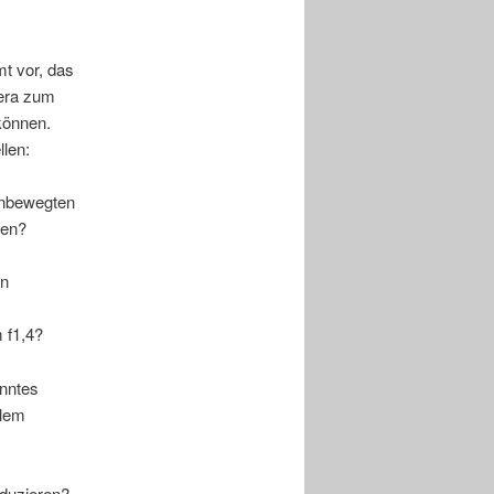
t vor, das
mera zum
 können.
llen:
unbewegten
sen?
en
 f1,4?
nntes
blem
oduzieren?