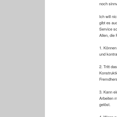
noch sinnv
Ich will n
gibt es a
Service sc
Allen, die
1. Können
und kontr
2. Tritt d
Konstrukti
Fremdherst
3. Kann e
Arbeiten m
gelöst.
4. Wenn n