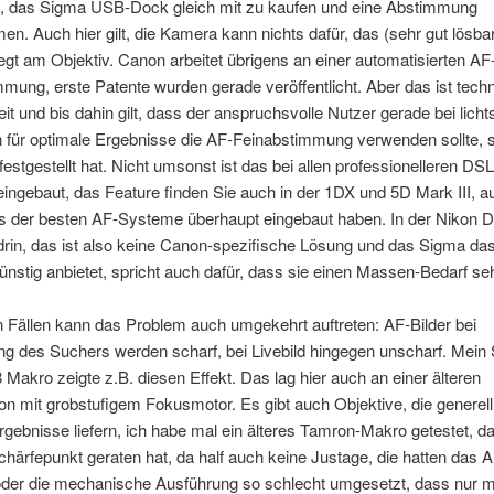
, das Sigma USB-Dock gleich mit zu kaufen und eine Abstimmung
n. Auch hier gilt, die Kamera kann nichts dafür, das (sehr gut lösba
egt am Objektiv. Canon arbeitet übrigens an einer automatisierten AF
mung, erste Patente wurden gerade veröffentlicht. Aber das ist tech
eit und bis dahin gilt, dass der anspruchsvolle Nutzer gerade bei licht
 für optimale Ergebnisse die AF-Feinabstimmung verwenden sollte, s
estgestellt hat. Nicht umsonst ist das bei allen professionelleren DS
ingebaut, das Feature finden Sie auch in der 1DX und 5D Mark III, 
es der besten AF-Systeme überhaupt eingebaut haben. In der Nikon D
drin, das ist also keine Canon-spezifische Lösung und das Sigma d
nstig anbietet, spricht auch dafür, dass sie einen Massen-Bedarf se
n Fällen kann das Problem auch umgekehrt auftreten: AF-Bilder bei
g des Suchers werden scharf, bei Livebild hingegen unscharf. Mein
Makro zeigte z.B. diesen Effekt. Das lag hier auch an einer älteren
on mit grobstufigem Fokusmotor. Es gibt auch Objektive, die generell
Ergebnisse liefern, ich habe mal ein älteres Tamron-Makro getestet, d
härfepunkt geraten hat, da half auch keine Justage, die hatten das A
 oder die mechanische Ausführung so schlecht umgesetzt, dass nur m