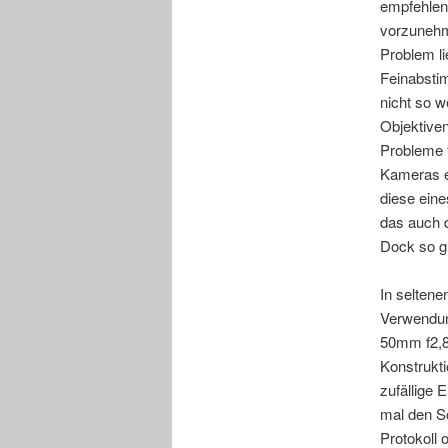
empfehlen
vorzunehme
Problem li
Feinabstim
nicht so w
Objektiven
Probleme f
Kameras e
diese ein
das auch 
Dock so gü
In seltene
Verwendun
50mm f2,8 
Konstrukti
zufällige 
mal den Sc
Protokoll