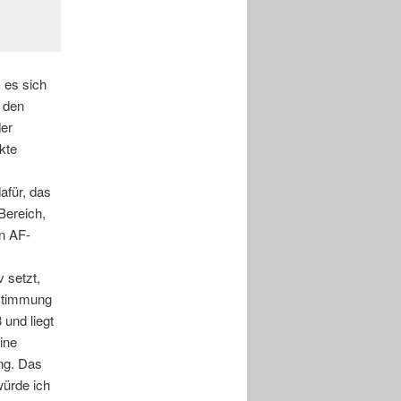
 es sich
i den
der
kte
afür, das
Bereich,
en AF-
 setzt,
bstimmung
 und liegt
ine
ung. Das
würde ich