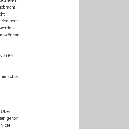
gebracht
cht
vice oder
 werden,
 Schwächen
v in 50-
 mich über
. Über
en gehört,
n, die