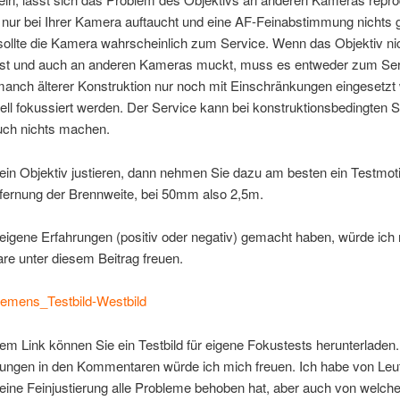
nur bei Ihrer Kamera auftaucht und eine AF-Feinabstimmung nichts 
sollte die Kamera wahrscheinlich zum Service. Wenn das Objektiv ni
r ist und auch an anderen Kameras muckt, muss es entweder zum Ser
 manch älterer Konstruktion nur noch mit Einschränkungen eingesetzt
ell fokussiert werden. Der Service kann bei konstruktionsbedingten
uch nichts machen.
in Objektiv justieren, dann nehmen Sie dazu am besten ein Testmoti
tfernung der Brennweite, bei 50mm also 2,5m.
igene Erfahrungen (positiv oder negativ) gemacht haben, würde ich
e unter diesem Beitrag freuen.
iemens_Testbild-Westbild
em Link können Sie ein Testbild für eigene Fokustests herunterladen
ngen in den Kommentaren würde ich mich freuen. Ich habe von Leut
eine Feinjustierung alle Probleme behoben hat, aber auch von welche