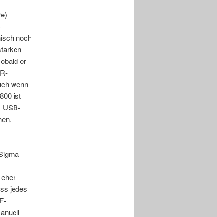
re)
-
nisch noch
starken
obald er
LR-
auch wenn
800 ist
as USB-
hen.
 Sigma
 eher
ass jedes
F-
anuell