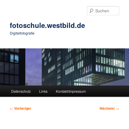
Zum
primären
Such
Inhalt
springen
fotoschule.westbild.de
Digitalfotografie
Hauptmenü
Datenschutz
Links
Kontakt/Impressum
Beitragsnavigation
←
Vorheriger
Nächster
→