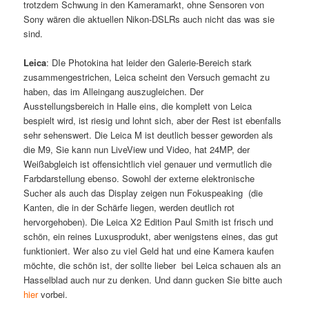
trotzdem Schwung in den Kameramarkt, ohne Sensoren von
Sony wären die aktuellen Nikon-DSLRs auch nicht das was sie
sind.
Leica
: DIe Photokina hat leider den Galerie-Bereich stark
zusammengestrichen, Leica scheint den Versuch gemacht zu
haben, das im Alleingang auszugleichen. Der
Ausstellungsbereich in Halle eins, die komplett von Leica
bespielt wird, ist riesig und lohnt sich, aber der Rest ist ebenfalls
sehr sehenswert. Die Leica M ist deutlich besser geworden als
die M9, Sie kann nun LiveView und Video, hat 24MP, der
Weißabgleich ist offensichtlich viel genauer und vermutlich die
Farbdarstellung ebenso. Sowohl der externe elektronische
Sucher als auch das Display zeigen nun Fokuspeaking (die
Kanten, die in der Schärfe liegen, werden deutlich rot
hervorgehoben). Die Leica X2 Edition Paul Smith ist frisch und
schön, ein reines Luxusprodukt, aber wenigstens eines, das gut
funktioniert. Wer also zu viel Geld hat und eine Kamera kaufen
möchte, die schön ist, der sollte lieber bei Leica schauen als an
Hasselblad auch nur zu denken. Und dann gucken Sie bitte auch
hier
vorbei.