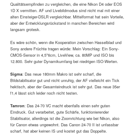
Qualitätsempfinden zu vergleichen, die eine Nikon D4 oder EOS
1D X vermitten. AF und Livebildmodus sind nicht mal mit einer
alten Einsteiger-DSLR vergleichbar. Mittelformat hat sein Vorteile,
aber der Entwicklungsrückstand in manchen Bereichen wird
langsam grotesk.
Es wäre schön, wenn die Kooperation zwischen Hasselblad und
Sony andere Früchte tragen würde: Mein Vorschlag: Ein Sony-
CMOS-Sensor in 4,5*6cm, LiveView, ca. 80MP und ISO bis
12.800. Sehr guter Dynamikumfang bei niedrigen ISO-Werten.
Sigma
: Das neue 180mm Makro ist sehr scharf, die
Bildstabilisator gut und nicht unruhig, der AF vielleicht ein Tick
hektisch, aber der Gesamteindruck ist sehr gut. Das neue 35er
f1,4 lässt sich leider noch nicht testen.
Tamron
: Das 24-70 VC macht ebenfalls einen sehr guten
Eindruck. Gut verarbeitet, gute Schärfe, funktionierender
Stabilisator, allerdings ist die Zoomrichtung wie bei Nikon, also
für Canon etwas ungewohnt. Das Canon 24-70 II ist unfassbar
scharf, hat aber keinen IS und kostet gut das Doppelte.