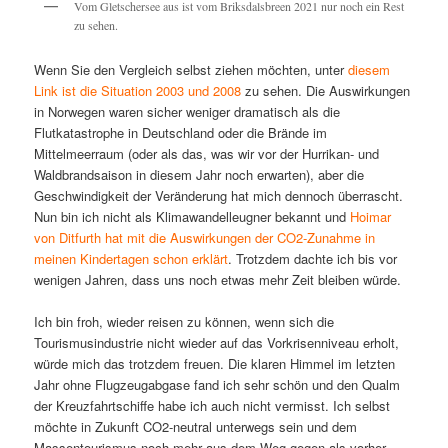
Vom Gletschersee aus ist vom Briksdalsbreen 2021 nur noch ein Rest
zu sehen.
Wenn Sie den Vergleich selbst ziehen möchten, unter
diesem
Link ist die Situation 2003 und 2008
zu sehen. Die Auswirkungen
in Norwegen waren sicher weniger dramatisch als die
Flutkatastrophe in Deutschland oder die Brände im
Mittelmeerraum (oder als das, was wir vor der Hurrikan- und
Waldbrandsaison in diesem Jahr noch erwarten), aber die
Geschwindigkeit der Veränderung hat mich dennoch überrascht.
Nun bin ich nicht als Klimawandelleugner bekannt und
Hoimar
von Ditfurth hat mit die Auswirkungen der CO2-Zunahme in
meinen Kindertagen schon erklärt
. Trotzdem dachte ich bis vor
wenigen Jahren, dass uns noch etwas mehr Zeit bleiben würde.
Ich bin froh, wieder reisen zu können, wenn sich die
Tourismusindustrie nicht wieder auf das Vorkrisenniveau erholt,
würde mich das trotzdem freuen. Die klaren Himmel im letzten
Jahr ohne Flugzeugabgase fand ich sehr schön und den Qualm
der Kreuzfahrtschiffe habe ich auch nicht vermisst. Ich selbst
möchte in Zukunft CO2-neutral unterwegs sein und dem
Massentourismus noch mehr aus dem Weg gegen als vorher