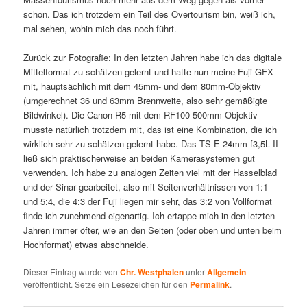
schon. Das ich trotzdem ein Teil des Overtourism bin, weiß ich,
mal sehen, wohin mich das noch führt.
Zurück zur Fotografie: In den letzten Jahren habe ich das digitale
Mittelformat zu schätzen gelernt und hatte nun meine Fuji GFX
mit, hauptsächlich mit dem 45mm- und dem 80mm-Objektiv
(umgerechnet 36 und 63mm Brennweite, also sehr gemäßigte
Bildwinkel). Die Canon R5 mit dem RF100-500mm-Objektiv
musste natürlich trotzdem mit, das ist eine Kombination, die ich
wirklich sehr zu schätzen gelernt habe. Das TS-E 24mm f3,5L II
ließ sich praktischerweise an beiden Kamerasystemen gut
verwenden. Ich habe zu analogen Zeiten viel mit der Hasselblad
und der Sinar gearbeitet, also mit Seitenverhältnissen von 1:1
und 5:4, die 4:3 der Fuji liegen mir sehr, das 3:2 von Vollformat
finde ich zunehmend eigenartig. Ich ertappe mich in den letzten
Jahren immer öfter, wie an den Seiten (oder oben und unten beim
Hochformat) etwas abschneide.
Dieser Eintrag wurde von
Chr. Westphalen
unter
Allgemein
veröffentlicht. Setze ein Lesezeichen für den
Permalink
.