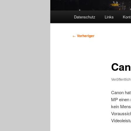
Hauptmenü
Datenschutz
Links
Kont
Beitragsnavigation
←
Vorheriger
Can
Veröffentlic
Canon hat 
MP einen n
kein Mens
Voraussich
Videoleis