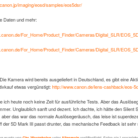
b.canon.jp/imaging/eosd/samples/eos5dsr/
e Daten und mehr:
w.canon.de/For_Home/Product_Finder/Cameras/Digital_SLR/EOS_5D
w.canon.de/For_Home/Product_Finder/Cameras/Digital_SLR/EOS_5
e Kamera wird bereits ausgeliefert in Deutschland, es gibt eine Akti
ivkauf etwas vergünstigt:
http://www.canon.de/lens-cashback/eos-5d
e ich heute noch keine Zeit für ausführliche Tests. Aber das Auslös
mmer. Unglaublich sanft und dezent. Ich dachte, ich hätte den Silent 
t, aber das war das normale Auslösegeräusch, das leise ist superdez
iff der 5D Mark III passt drunter, das mechanische Feedback ist sehr
rag wurde von
Chr. Westphalen
unter
Allgemein
veröffentlicht. Setze ein Lesezeich