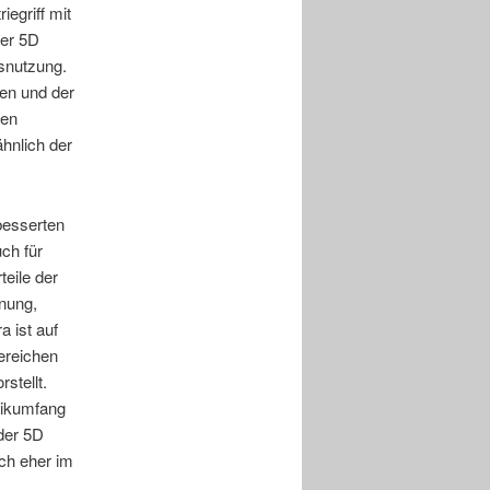
iegriff mit
der 5D
usnutzung.
den und der
gen
hnlich der
besserten
ch für
teile der
nung,
a ist auf
ereichen
stellt.
mikumfang
der 5D
ich eher im