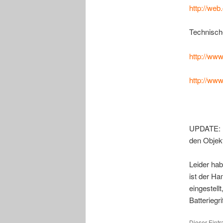
http://we
Technisch
http://ww
http://ww
UPDATE: Di
den Objekt
Leider hab
ist der Ha
eingestell
Batteriegr
Dieser Eint