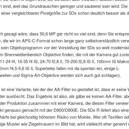
n sind, weil das Grundrauschen geringer und sauberer sein wird. Die
tz einer vergleichbaren Pixelgröße zur 5Ds schon deutlich besser als 
 gesagt wäre, dass 50,6 MP gar nicht so viel sind, denn Sie entspr
e, die wir im APS-C-Format schon lange ganz selbstverständlich ver
sein Objetivprogramm vor der Vorstellung der 5Ds so weit modernisi
em Brennweitenbereich Objektive finden, die mit der Kamera gut zure
-24 f4, 16-35 f4 IS, 24-70 f2,8 II, 70-200 f2,8 IS II, 100mm IS Mak
0mm f4,5-5,6 IS II, Superteles fallen mir da spontan ein, einige L-
weiten und Sigma-Art-Objektive werden sich auch gut schlagen).
ist eine Variante, bei der der AA-Filter so gestaltet ist, dass er seine
der auslöscht. Das Ergebnis ist also, als gäbe es keinen AA-Filter, ab
n der Produktion zusammen mit einer Kamera, die diesen Filter verwe
kt genauso gemacht mit der D800/D800E. Die 5Ds R liefert also ein
ärfe bei gleichzeitig höherem Risiko von Moirés. Wer oft Textilien od
ge Muster wie Ziegelmauern im Bild hat, wird vielleicht eher genervt