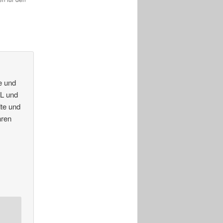
e und
2L und
dte und
hren