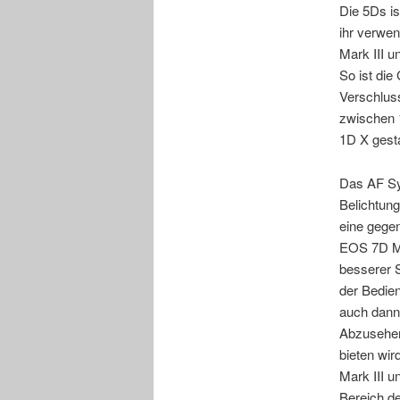
Die 5Ds is
ihr verwe
Mark III u
So ist die
Verschlus
zwischen 
1D X gesta
Das AF Sy
Belichtun
eine gegen
EOS 7D Ma
besserer S
der Bedie
auch dann
Abzusehen
bieten wi
Mark III u
Bereich de