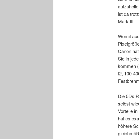
aufzuhelle
ist da tro
Mark III.
Womit auch
Pixelgröß
Canon hat 
Sie in jed
kommen (11
f2, 100-40
Festbrenn
Die 5Ds R 
selbst wie
Vorteile i
hat es exa
höhere Sch
gleichmäßi