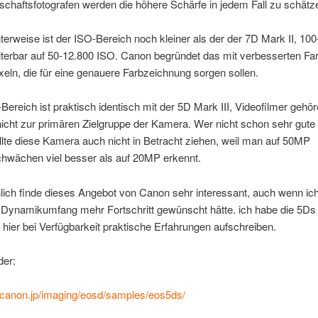
schaftsfotografen werden die höhere Schärfe in jedem Fall zu schätz
terweise ist der ISO-Bereich noch kleiner als der der 7D Mark II, 100
terbar auf 50-12.800 ISO. Canon begründet das mit verbesserten Farb
xeln, die für eine genauere Farbzeichnung sorgen sollen.
Bereich ist praktisch identisch mit der 5D Mark III, Videofilmer gehör
nicht zur primären Zielgruppe der Kamera. Wer nicht schon sehr gute
ollte diese Kamera auch nicht in Betracht ziehen, weil man auf 50MP
chwächen viel besser als auf 20MP erkennt.
lich finde dieses Angebot von Canon sehr interessant, auch wenn ic
Dynamikumfang mehr Fortschritt gewünscht hätte. ich habe die 5Ds 
hier bei Verfügbarkeit praktische Erfahrungen aufschreiben.
der:
b.canon.jp/imaging/eosd/samples/eos5ds/