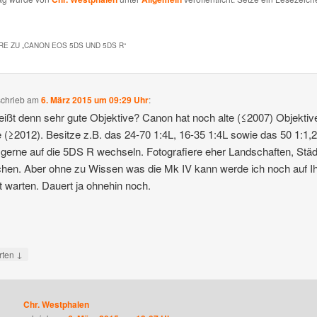
E ZU „
CANON EOS 5DS UND 5DS R
“
schrieb
am
6. März 2015 um 09:29 Uhr
:
ißt denn sehr gute Objektive? Canon hat noch alte (≤2007) Objektiv
 (≥2012). Besitze z.B. das 24-70 1:4L, 16-35 1:4L sowie das 50 1:1,
gerne auf die 5DS R wechseln. Fotografiere eher Landschaften, Stä
en. Aber ohne zu Wissen was die Mk IV kann werde ich noch auf I
t warten. Dauert ja ohnehin noch.
↓
rten
Chr. Westphalen