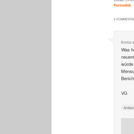
Permalink
.
2 KOMMENTAR
Enrico
Was he
neuere
würde 
Mensch
Berich
VG
Antwo