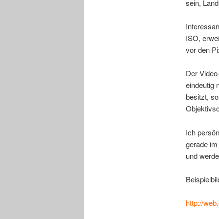
sein, Land
Interessan
ISO, erwei
vor den Pi
Der Video-
eindeutig 
besitzt, s
Objektivs
Ich persön
gerade im 
und werde 
Beispielbil
http://we