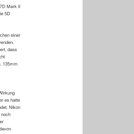
 7D Mark II
die 5D
echen einer
wenden.
ert, dass
cht
ro, 135mm
 Wirkung
er es hatte
ndet. Nikon
e noch
er
 davon