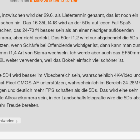
schrieb
am
6. März 2015 um 13:07 Uhr
:
, inzwischen wird der 29.6. als Liefertermin genannt, das ist noch ein
sschen hin. Das 16-35L f4 IS wird an der 5Ds auf jeden Fall Spaß
chen, das 24-70 f4 besser sein als an einer niedriger auflösenden
mera, aber nicht perfekt. Das 50er f1,2 wird nur abgebendet die 5Ds
tzen, wenn Schärfe bei Offenblende wichtiger ist, dann kann man zu
mm f1,4 Art von Sigma wechseln. Ich werde aber auch das EF50m
,2L weiter verwenden, weil das Bokeh einfach viel schöner ist.
e 5D4 wird besser im Videobereich sein, wahrscheinlich 4K-Video un
al-Pixel-CMOS-AF unterstützen, wahrscheinlich im Bereich 24-28M
egen und deutlich mehr FPS schaffen als die 5Ds. Das wird eine sehr
te Allroundkamera sein, in der Landschaftsfotografie wird die 5Ds ab
hr Freude bereiten.
↓
ntworten