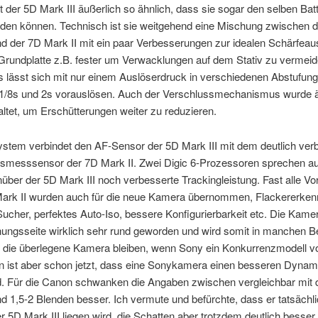
t der 5D Mark III äußerlich so ähnlich, dass sie sogar den selben Battr
nden können. Technisch ist sie weitgehend eine Mischung zwischen 
nd der 7D Mark II mit ein paar Verbesserungen zur idealen Schärfea
 Grundplatte z.B. fester um Verwacklungen auf dem Stativ zu vermei
s lässt sich mit nur einem Auslöserdruck in verschiedenen Abstufun
1/8s und 2s vorauslösen. Auch der Verschlussmechanismus wurde ä
ltet, um Erschütterungen weiter zu reduzieren.
stem verbindet den AF-Sensor der 5D Mark III mit dem deutlich ver
gsmesssensor der 7D Mark II. Zwei Digic 6-Prozessoren sprechen au
über der 5D Mark III noch verbesserte Trackingleistung. Fast alle Vor
rk II wurden auch für die neue Kamera übernommen, Flackererken
ucher, perfektes Auto-Iso, bessere Konfigurierbarkeit etc. Die Kamer
nungsseite wirklich sehr rund geworden und wird somit in manchen B
 die überlegene Kamera bleiben, wenn Sony ein Konkurrenzmodell vor
 ist aber schon jetzt, dass eine Sonykamera einen besseren Dyna
rd. Für die Canon schwanken die Angaben zwischen vergleichbar mit 
nd 1,5-2 Blenden besser. Ich vermute und befürchte, dass er tatsächl
r 5D Mark III liegen wird, die Schatten aber trotzdem deutlich besser