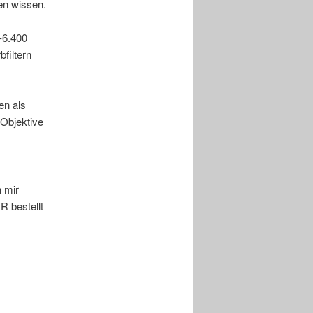
en wissen.
-6.400
filtern
en als
 Objektive
h mir
R bestellt