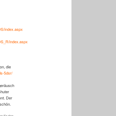
S/index.aspx
DS_R/index.aspx
on, die
s-5dsr/
egeräusch
Shuter
ent. Der
 schön.
en für den