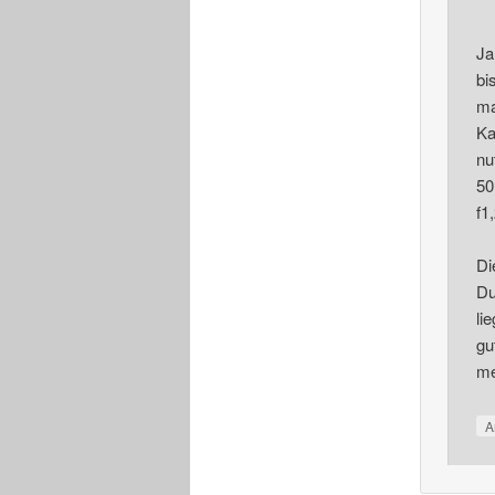
Ja
bi
ma
Ka
nu
50
f1
Di
Du
li
gu
me
A