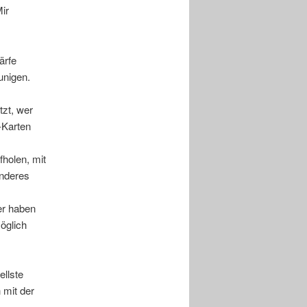
ir
ärfe
unigen.
tzt, wer
-Karten
holen, mit
enderes
er haben
öglich
ellste
 mit der
.