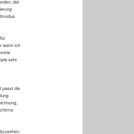
anden, der
ierung
ildmodus
für
er wenn ich
erste
ople sehr
 passt die
htung
eichnung,
schirms
abzusehen.