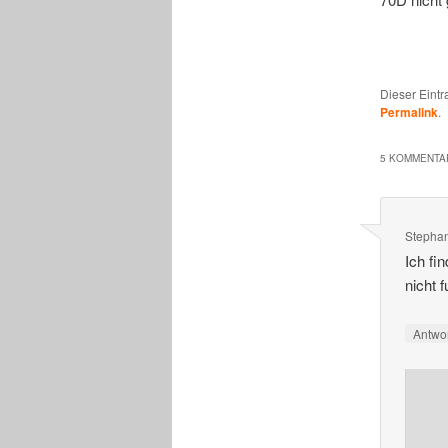
Dieser Eint
Permalink
.
5 KOMMENTAR
Stepha
Ich fi
nicht 
Antwo