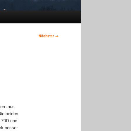
Nächster
→
dern aus
ie beiden
S 70D und
ick besser