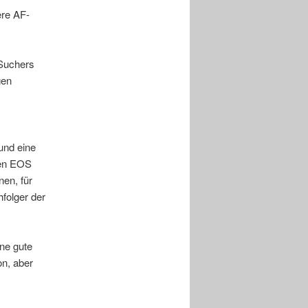
ere AF-
 Suchers
gen
und eine
ren EOS
en, für
folger der
ine gute
n, aber