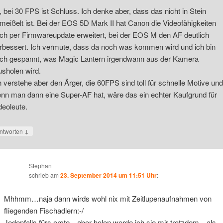
, bei 30 FPS ist Schluss. Ich denke aber, dass das nicht in Stein
meißelt ist. Bei der EOS 5D Mark II hat Canon die Videofähigkeiten
ch per Firmwareupdate erweitert, bei der EOS M den AF deutlich
rbessert. Ich vermute, dass da noch was kommen wird und ich bin
ch gespannt, was Magic Lantern irgendwann aus der Kamera
usholen wird.
h verstehe aber den Ärger, die 60FPS sind toll für schnelle Motive und
nn man dann eine Super-AF hat, wäre das ein echter Kaufgrund für
deoleute.
↓
ntworten
Stephan
schrieb
am
23. September 2014 um 11:51 Uhr
:
Mhhmm…naja dann wirds wohl nix mit Zeitlupenaufnahmen von
fliegenden Fischadlern:-/
Jedenfalls fürs erste…aber holen werde ich sie mir trotzdem…als