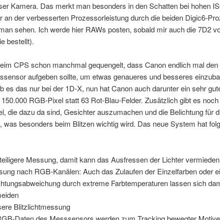
ieser Kamera. Das merkt man besonders in den Schatten bei hohen I
r an der verbesserten Prozessorleistung durch die beiden Digic6-Pr
d man sehen. Ich werde hier RAWs posten, sobald mir auch die 7D2 vor
e bestellt).
beim CPS schon manchmal gequengelt, dass Canon endlich mal den
gssensor aufgeben sollte, um etwas genaueres und besseres einzuba
b es das nur bei der 1D-X, nun hat Canon auch darunter ein sehr gu
 150.000 RGB-Pixel statt 63 Rot-Blau-Felder. Zusätzlich gibt es noch
xel, die dazu da sind, Gesichter auszumachen und die Belichtung für 
, was besonders beim Blitzen wichtig wird. Das neue System hat fol
nteiligere Messung, damit kann das Ausfressen der Lichter vermiede
ung nach RGB-Kanälen: Auch das Zulaufen der Einzelfarben oder e
chtungsabweichung durch extreme Farbtemperaturen lassen sich dam
meiden
ere Blitzlichtmessung
RGB-Daten des Messsensors werden zum Tracking bewegter Motiv