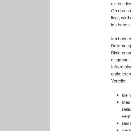
als bei d
Ob das nu
liegt, wir
ich habe si
Ich habe 
Belichtun
Bislang ga
eingebaut,
Infrarotpi
optimieren
Vorteile:
klei
Mess
Beli
ver
Bess
die 