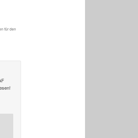
en für den
AF
esen!