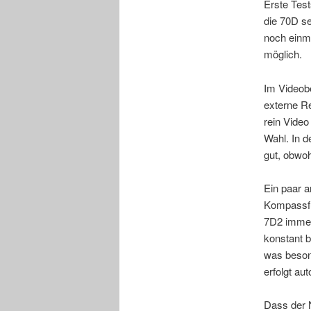
Erste Test
die 70D se
noch einm
möglich.
Im Videob
externe Re
rein Vide
Wahl. In d
gut, obwoh
Ein paar a
Kompassfun
7D2 immer 
konstant b
was besond
erfolgt au
Dass der 