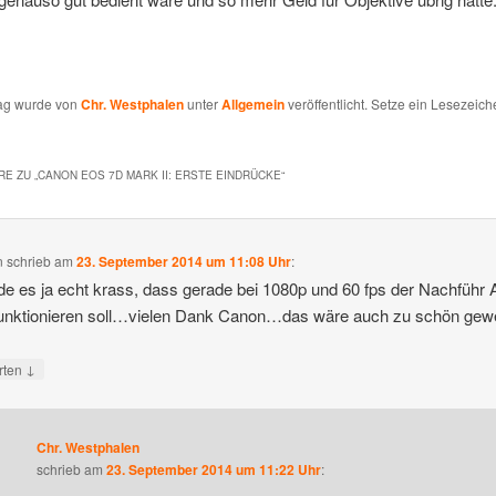
rag wurde von
Chr. Westphalen
unter
Allgemein
veröffentlicht. Setze ein Lesezeich
E ZU „
CANON EOS 7D MARK II: ERSTE EINDRÜCKE
“
n
schrieb
am
23. September 2014 um 11:08 Uhr
:
nde es ja echt krass, dass gerade bei 1080p und 60 fps der Nachführ 
funktionieren soll…vielen Dank Canon…das wäre auch zu schön gew
↓
rten
Chr. Westphalen
schrieb
am
23. September 2014 um 11:22 Uhr
: