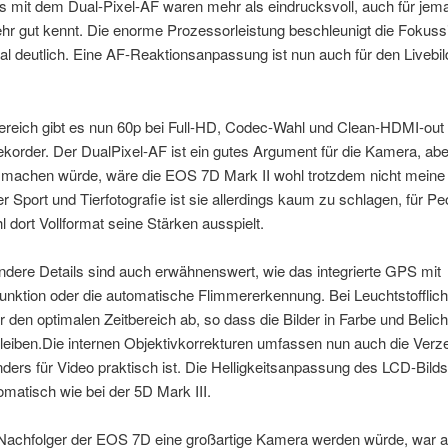
s mit dem Dual-Pixel-AF waren mehr als eindrucksvoll, auch für jem
hr gut kennt. Die enorme Prozessorleistung beschleunigt die Fokuss
al deutlich. Eine AF-Reaktionsanpassung ist nun auch für den Liveb
ereich gibt es nun 60p bei Full-HD, Codec-Wahl und Clean-HDMI-out 
korder. Der DualPixel-AF ist ein gutes Argument für die Kamera, ab
o machen würde, wäre die EOS 7D Mark II wohl trotzdem nicht meine 
er Sport und Tierfotografie ist sie allerdings kaum zu schlagen, für Pe
l dort Vollformat seine Stärken ausspielt.
ndere Details sind auch erwähnenswert, wie das integrierte GPS mit
ktion oder die automatische Flimmererkennung. Bei Leuchtstofflicht
den optimalen Zeitbereich ab, so dass die Bilder in Farbe und Belic
leiben.Die internen Objektivkorrekturen umfassen nun auch die Verz
ers für Video praktisch ist. Die Helligkeitsanpassung des LCD-Bild
tomatisch wie bei der 5D Mark III.
Nachfolger der EOS 7D eine großartige Kamera werden würde, war 