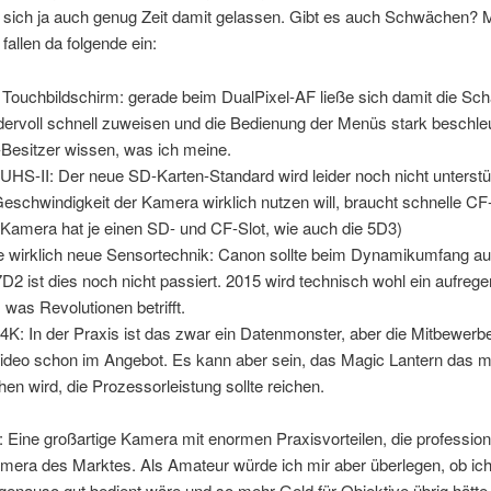
 sich ja auch genug Zeit damit gelassen. Gibt es auch Schwächen? M
 fallen da folgende ein:
 Touchbildschirm: gerade beim DualPixel-AF ließe sich damit die Sch
ervoll schnell zuweisen und die Bedienung der Menüs stark beschle
Besitzer wissen, was ich meine.
 UHS-II: Der neue SD-Karten-Standard wird leider noch nicht unterstü
Geschwindigkeit der Kamera wirklich nutzen will, braucht schnelle CF
 Kamera hat je einen SD- und CF-Slot, wie auch die 5D3)
e wirklich neue Sensortechnik: Canon sollte beim Dynamikumfang auf
7D2 ist dies noch nicht passiert. 2015 wird technisch wohl ein aufreg
, was Revolutionen betrifft.
 4K: In der Praxis ist das zwar ein Datenmonster, aber die Mitbewerb
ideo schon im Angebot. Es kann aber sein, das Magic Lantern das m
en wird, die Prozessorleistung sollte reichen.
: Eine großartige Kamera mit enormen Praxisvorteilen, die profession
era des Marktes. Als Amateur würde ich mir aber überlegen, ob ich
genauso gut bedient wäre und so mehr Geld für Objektive übrig hätte