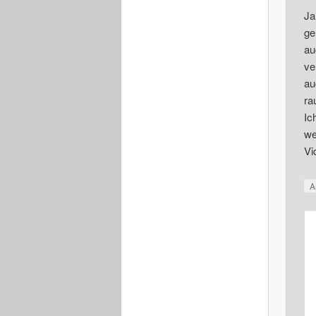
Ja
ge
au
ve
au
ra
Ic
we
Vi
A