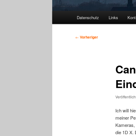
Hauptmenü
Datenschutz
Links
Kont
Beitragsnavigation
←
Vorheriger
Can
Ein
Veröffentlic
Ich will h
meiner Pe
Kameras, 
die 1D X. 