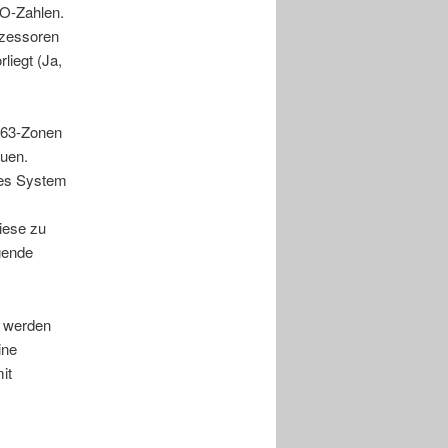
SO-Zahlen.
ozessoren
liegt (Ja,
 63-Zonen
uen.
tes System
diese zu
gende
n werden
ine
it
e