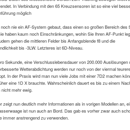
endet. In Verbindung mit den 65 Kreuzsensoren ist so eine viel bess
führung möglich
 noch nie ein AF-System gebaut, dass einen so großen Bereich des
Sie haben kaum noch Einschränkungen, wohin Sie Ihren AF-Punkt le
dem gehen die mittleren Felder bis Anfangsblende f8 und die
ndlichkeit bis -3LW. Letzteres ist 6D-Niveau.
 pro Sekunde, eine Verschlusslebensdauer von 200.000 Auslösungen 
verbesserte Wetterabdichtung werden nur noch von der viermal teure
pt. In der Praxis wird man nun viele Jobs mit einer 7D2 machen könn
üher eine 1D X brauchte. Wahrscheinlich dauert es bis zu einem Nach
 nicht mehr ewig.
 zeigt nun deutlich mehr Informationen als in vorigen Modellen an, e
sserwaage ist nun auch an Bord. Das gab es vorher zwar auch scho
die immer anstrengend zu verwenden.