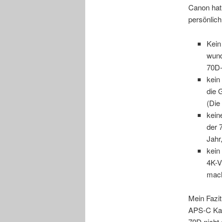
Canon hat
persönlich
Kein
wund
70D-
kein
die 
(Die
kein
der 
Jahr
kein
4K-V
mach
Mein Fazit
APS-C Kam
70D nicht 