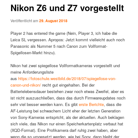
Nikon Z6 und Z7 vorgestellt
Veröffentlicht am
29. August 2018
Player 2 has entered the game (Nein, Player 3, ich habe die
Leica SL vergessen. Apropos: Jetzt kommt vielleicht auch noch
Panasonic als Nummer 5 nach Canon zum Vollformat-
Spigellosen-Markt hinzu).
Nikon hat zwei spiegellose Vollformatkameras vorgestellt und
meine Anforderungsliste
aus
https://fotoschule.westbild.de/2018/07/spiegellose-von-
canon-und-nikon/
recht gut eingehalten. Bei der
Batterielebensdauer bestehen zwar noch etwas Zweifel, aber es
ist nicht auszuschließen, dass das durch Firmwareupdates noch
sehr viel besser werden kann. Es gibt
erste Berichte
, dass die
AF-Leistung bei schwachem Licht eher der letzten Generation
von Sony-Kameras entspricht, als der aktuellen. Auch beklagen
sich viele, das Nikon nur einen Speicherkartenplatz verbaut hat
(XQD-Format). Eine Profikamera darf ruhig zwei haben, aber
wenn die so umgesetzt werden, wie bei Sony, dann bleibt der