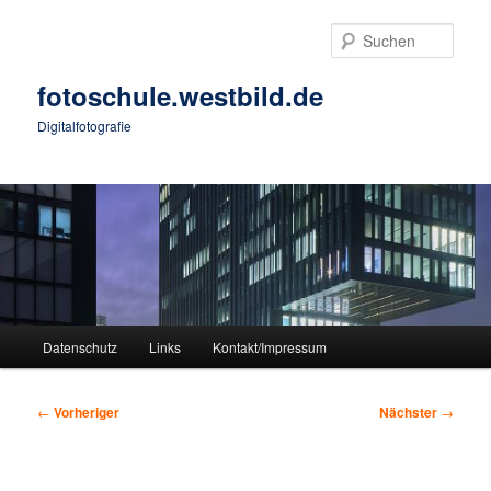
Zum
primären
Such
Inhalt
springen
fotoschule.westbild.de
Digitalfotografie
Hauptmenü
Datenschutz
Links
Kontakt/Impressum
Beitragsnavigation
←
Vorheriger
Nächster
→